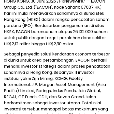
HONG KONG
,
30 Juni, 2026
/PRNewswire/ — EACON
Group Co., Ltd. ("EACON", Kode Saham: 07687.HK)
hari ini mulai menawarkan sahamnya di Bursa Efek
Hong Kong (HKEX) dalam rangka pencatatan saham
perdana (IPO). Berdasarkan pengumuman di situs
HKEX, EACON berencana melepas 26.132.000 saham
untuk publik dengan target perolehan dana sekitar
HK$2,12 miliar hingga HK$2,30 miliar.
Sebagai penyedia solusi kendaraan otonom terbesar
di dunia untuk area pertambangan, EACON berhasil
menarik investor strategis dalam proses pencatatan
sahamnya di Hong Kong. Sebanyak 11 investor
institusi, yakni Zijin Mining, XCMG, Fidelity
International, J.P. Morgan Asset Management (Asia
Pacific) Limited, Barings, Indus Funds, Jain Global,
REGAL, GF Funds, CDH, dan Seven Grand, telah
berkomitmen sebagai investor utama. Total nilai
investasi tersebut mencapai batas maksimum yang