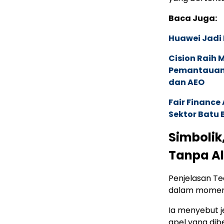
Baca Juga:
Huawei Jadi
Cision Raih
Pemantauan d
dan AEO
Fair Financ
Sektor Batu 
Simbolik,
Tanpa Al
Penjelasan T
dalam momen 
Ia menyebut je
apel yang dibe