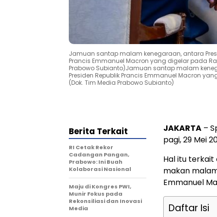
Jamuan santap malam kenegaraan, antara Presid
Prancis Emmanuel Macron yang digelar pada Rabu 
Prabowo Subianto)Jamuan santap malam kenegar
Presiden Republik Prancis Emmanuel Macron yang 
(Dok. Tim Media Prabowo Subianto)
JAKARTA
– Sp
Berita Terkait
pagi, 29 Mei 2
RI Cetak Rekor
Cadangan Pangan,
Hal itu terka
Prabowo: Ini Buah
Kolaborasi Nasional
makan malam 
Emmanuel Ma
Maju di Kongres PWI,
Munir Fokus pada
Rekonsiliasi dan Inovasi
Daftar Isi
Media