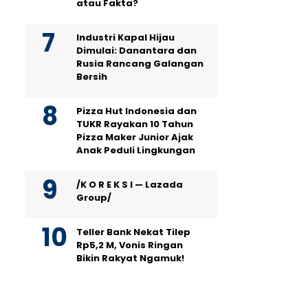
atau Fakta?
Industri Kapal Hijau
Dimulai: Danantara dan
Rusia Rancang Galangan
Bersih
Pizza Hut Indonesia dan
TUKR Rayakan 10 Tahun
Pizza Maker Junior Ajak
Anak Peduli Lingkungan
/K O R E K S I — Lazada
Group/
Teller Bank Nekat Tilep
Rp5,2 M, Vonis Ringan
Bikin Rakyat Ngamuk!