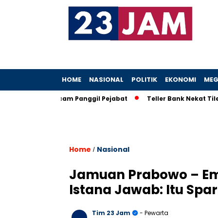
HOME
NASIONAL
POLITIK
EKONOMI
MEG
oh, KPK Ancam Panggil Pejabat
Teller Bank Nekat Tilep Rp5,2
Home
Nasional
/
Jamuan Prabowo – Em
Istana Jawab: Itu Spa
Tim 23 Jam
- Pewarta