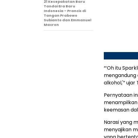
21 Kesepakatan Baru
Tandai Era Baru
Indonesia – Prancis di
Tangan Prabowo
Subianto dan Emmanuel
Macron
“‘Oh itu Spark
mengandung al
alkohol,'” uja
Pernyataan in
menampilkan 
keemasan dala
Narasi yang 
menyajikan m
yang bertenta