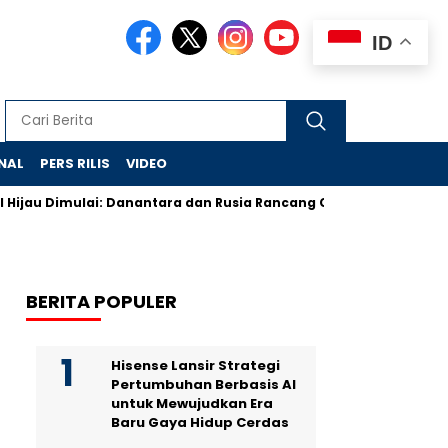
ID
NAL
PERS RILIS
VIDEO
Dimulai: Danantara dan Rusia Rancang Galangan Bersih
Demo
BERITA POPULER
Hisense Lansir Strategi
Pertumbuhan Berbasis AI
untuk Mewujudkan Era
Baru Gaya Hidup Cerdas