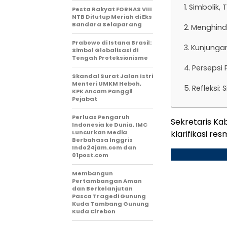
Simbolik, 
Pesta Rakyat FORNAS VIII
NTB Ditutup Meriah di Eks
Bandara Selaparang
Menghinda
Prabowo di Istana Brasil:
Kunjungan
Simbol Globalisasi di
Tengah Proteksionisme
Persepsi P
Skandal Surat Jalan Istri
Menteri UMKM Heboh,
Refleksi:
KPK Ancam Panggil
Pejabat
Perluas Pengaruh
Sekretaris Ka
Indonesia ke Dunia, IMC
Luncurkan Media
klarifikasi re
Berbahasa Inggris
Indo24jam.com dan
01post.com
Membangun
Pertambangan Aman
dan Berkelanjutan
Pasca Tragedi Gunung
Kuda Tambang Gunung
Kuda Cirebon