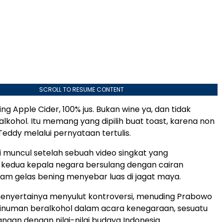
SCROLL TO RESUME CONTENT
ling Apple Cider, 100% jus. Bukan wine ya, dan tidak
kohol. Itu memang yang dipilih buat toast, karena non
r Teddy melalui pernyataan tertulis.
i muncul setelah sebuah video singkat yang
kedua kepala negara bersulang dengan cairan
m gelas bening menyebar luas di jagat maya.
menyertainya menyulut kontroversi, menuding Prabowo
inuman beralkohol dalam acara kenegaraan, sesuatu
ngan dengan nilai-nilai budaya Indonesia.