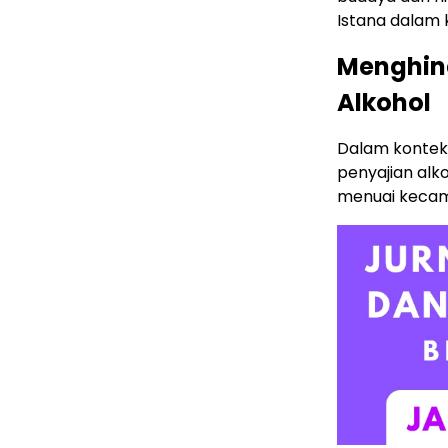
Istana dalam 
Menghind
Alkohol
Dalam konteks
penyajian alk
menuai kecam