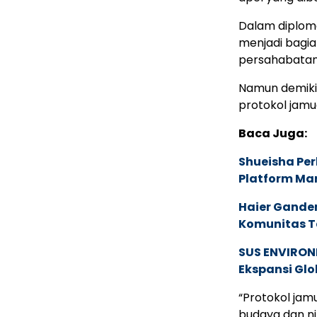
Dalam diploma
menjadi bagi
persahabatan
Namun demiki
protokol jamu
Baca Juga:
Shueisha Pe
Platform Ma
Haier Ganden
Komunitas T
SUS ENVIRONM
Ekspansi Glo
“Protokol ja
budaya dan ni