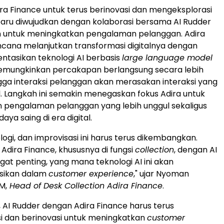
a Finance untuk terus berinovasi dan mengeksplorasi
baru diwujudkan dengan kolaborasi bersama AI Rudder
an untuk meningkatkan pengalaman pelanggan. Adira
cana melanjutkan transformasi digitalnya dengan
tasikan teknologi AI berbasis
large language model
emungkinkan percakapan berlangsung secara lebih
ngga interaksi pelanggan akan merasakan interaksi yang
l. Langkah ini semakin menegaskan fokus Adira untuk
 pengalaman pelanggan yang lebih unggul sekaligus
ya saing di era digital.
ologi, dan improvisasi ini harus terus dikembangkan.
 Adira Finance, khususnya di fungsi
collection
, dengan AI
gat penting, yang mana teknologi AI ini akan
sikan dalam
customer experience
," ujar Nyoman
M,
Head of Desk Collection Adira Finance
.
 AI Rudder dengan Adira Finance harus terus
i dan berinovasi untuk meningkatkan
customer