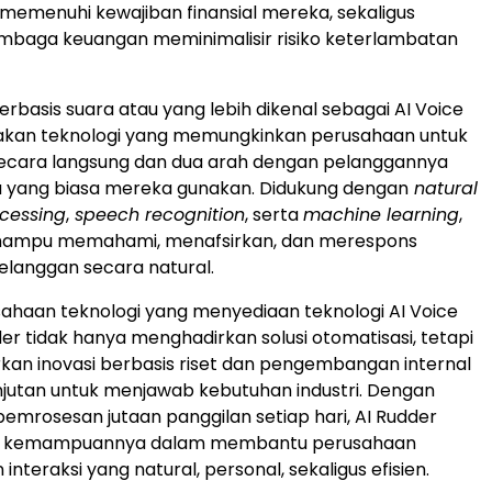
m memenuhi kewajiban finansial mereka, sekaligus
baga keuangan meminimalisir risiko keterlambatan
erbasis suara atau yang lebih dikenal sebagai AI Voice
kan teknologi yang memungkinkan perusahaan untuk
secara langsung dan dua arah dengan pelanggannya
 yang biasa mereka gunakan. Didukung dengan
natural
cessing
,
speech recognition
, serta
machine learning
,
i mampu memahami, menafsirkan, dan merespons
langgan secara natural.
ahaan teknologi yang menyediaan teknologi AI Voice
der tidak hanya menghadirkan solusi otomatisasi, tetapi
an inovasi berbasis riset dan pengembangan internal
jutan untuk menjawab kebutuhan industri. Dengan
rosesan jutaan panggilan setiap hari, AI Rudder
 kemampuannya dalam membantu perusahaan
nteraksi yang natural, personal, sekaligus efisien.