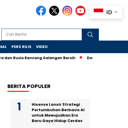
ID
NAL
PERS RILIS
VIDEO
usia Rancang Galangan Bersih
Demonstrasi Anti-Penangkapan
BERITA POPULER
Hisense Lansir Strategi
Pertumbuhan Berbasis AI
untuk Mewujudkan Era
Baru Gaya Hidup Cerdas