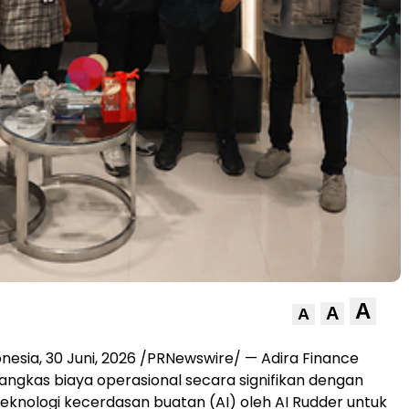
A
A
A
onesia
,
30 Juni, 2026
/PRNewswire/ — Adira Finance
ngkas biaya operasional secara signifikan dengan
knologi kecerdasan buatan (AI) oleh AI Rudder untuk