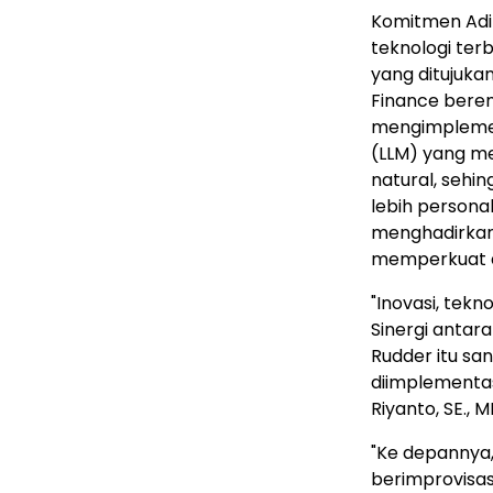
Komitmen Adir
teknologi ter
yang ditujuk
Finance beren
mengimplemen
(LLM) yang m
natural, sehi
lebih persona
menghadirkan
memperkuat da
"Inovasi, tekn
Sinergi antara
Rudder itu san
diimplementa
Riyanto, SE., M
"Ke depannya,
berimprovisas