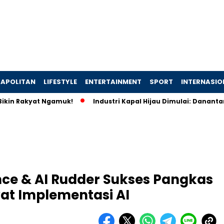
APOLITAN
LIFESTYLE
ENTERTAINMENT
SPORT
INTERNASIO
kyat Ngamuk!
Industri Kapal Hijau Dimulai: Danantara dan R
nce & AI Rudder Sukses Pangkas
at Implementasi AI