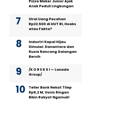
Pizza Maker Junior Ajak
Anak Peduli Lingkungan
Viral Uang Pecahan
Rp22.500 di HUT RI, Hoaks
atau Fakta?
Industri Kapal Hijau
Dimulai: Danantara dan
Rusia Rancang Galangan
Bersih
/K O R E K S I — Lazada
Group/
Teller Bank Nekat Tilep
Rp5,2 M, Vonis Ringan
Bikin Rakyat Ngamuk!