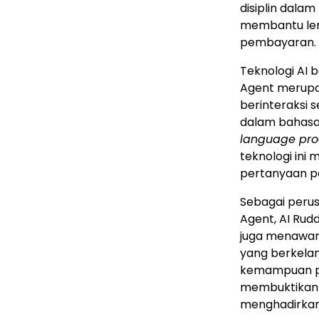
disiplin dala
membantu lem
pembayaran.
Teknologi AI b
Agent merupa
berinteraksi 
dalam bahasa
language pro
teknologi in
pertanyaan pe
Sebagai perus
Agent, AI Rud
juga menawark
yang berkelan
kemampuan pem
membuktikan
menghadirkan i