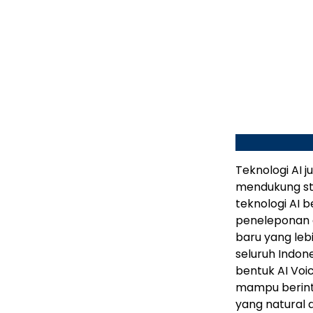
Teknologi AI j
mendukung str
teknologi AI 
peneleponan 
baru yang leb
seluruh Indon
bentuk AI Vo
mampu berint
yang natural 