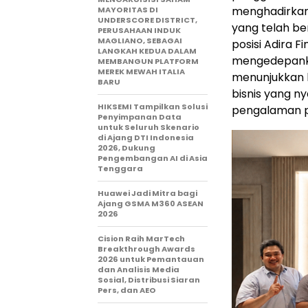
menghadirkan
MAYORITAS DI
UNDERSCORE DISTRICT,
yang telah ber
PERUSAHAAN INDUK
MAGLIANO, SEBAGAI
posisi Adira 
LANGKAH KEDUA DALAM
mengedepankan 
MEMBANGUN PLATFORM
MEREK MEWAH ITALIA
menunjukkan 
BARU
bisnis yang ny
HIKSEMI Tampilkan Solusi
pengalaman p
Penyimpanan Data
untuk Seluruh Skenario
di Ajang DTI Indonesia
2026, Dukung
Pengembangan AI di Asia
Tenggara
Huawei Jadi Mitra bagi
Ajang GSMA M360 ASEAN
2026
Cision Raih MarTech
Breakthrough Awards
2026 untuk Pemantauan
dan Analisis Media
Sosial, Distribusi Siaran
Pers, dan AEO