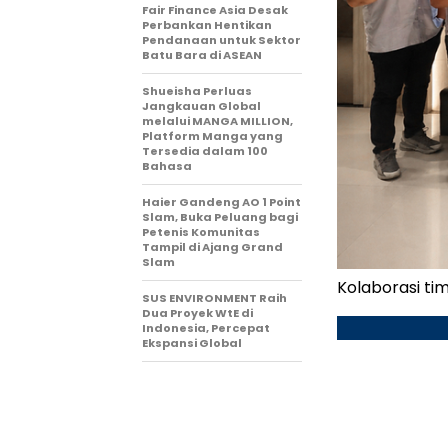
Fair Finance Asia Desak
Perbankan Hentikan
Pendanaan untuk Sektor
Batu Bara di ASEAN
Shueisha Perluas
Jangkauan Global
melalui MANGA MILLION,
Platform Manga yang
Tersedia dalam 100
Bahasa
Haier Gandeng AO 1 Point
Slam, Buka Peluang bagi
Petenis Komunitas
Tampil di Ajang Grand
Slam
Kolaborasi tim
SUS ENVIRONMENT Raih
Dua Proyek WtE di
Indonesia, Percepat
Ekspansi Global