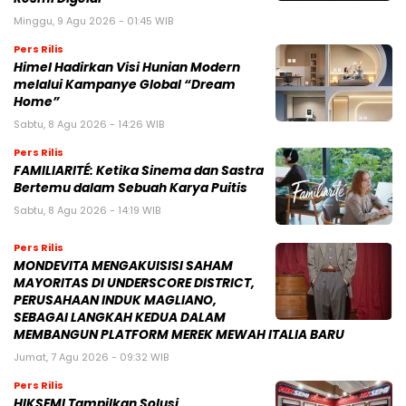
Minggu, 9 Agu 2026 - 01:45 WIB
Pers Rilis
Himel Hadirkan Visi Hunian Modern
melalui Kampanye Global “Dream
Home”
Sabtu, 8 Agu 2026 - 14:26 WIB
Pers Rilis
FAMILIARITÉ: Ketika Sinema dan Sastra
Bertemu dalam Sebuah Karya Puitis
Sabtu, 8 Agu 2026 - 14:19 WIB
Pers Rilis
MONDEVITA MENGAKUISISI SAHAM
MAYORITAS DI UNDERSCORE DISTRICT,
PERUSAHAAN INDUK MAGLIANO,
SEBAGAI LANGKAH KEDUA DALAM
MEMBANGUN PLATFORM MEREK MEWAH ITALIA BARU
Jumat, 7 Agu 2026 - 09:32 WIB
Pers Rilis
HIKSEMI Tampilkan Solusi