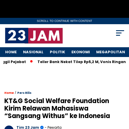
SCROLL TO CONTINUE WITH CONTENT
HOME
NASIONAL
POLITIK
EKONOMI
MEGAPOLITAN
 Pejabat
Teller Bank Nekat Tilep Rp5,2 M, Vonis Ringan Biki
/
Home
Pers Rilis
KT&G Social Welfare Foundation
Kirim Relawan Mahasiswa
“Sangsang Withus” ke Indonesia
Tim 23 Jam
- Pewarta