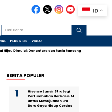
ID
NAL
PERS RILIS
VIDEO
 Dimulai: Danantara dan Rusia Rancang Galangan Bersih
Dem
BERITA POPULER
Hisense Lansir Strategi
Pertumbuhan Berbasis AI
untuk Mewujudkan Era
Baru Gaya Hidup Cerdas