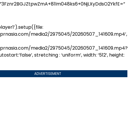
=”3Fznr2BGJZtpwZmA+81lm048ks6+0NjLXyDdsO2YkfE=”
ayer1’).setup({file:
.prnasia.com/media2/2975045/20260507_141609.mp4’,
.prnasia.com/media2/2975045/20260507_141609.mp4?
start:’false’, stretching : ‘uniform’, width: ‘512’, height:
ADVERTISEMENT