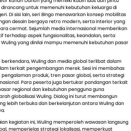
etir kanan Darion yang memiliki kabin luas dan pintu
k, dirancang untuk memenuhi kebutuhan keluarga di
eri. Di sisi lain, seri Bingo menawarkan konsep mobilitas
gan desain bergaya retro modern, serta interior yang
ara cermat. Sejumlah media internasional memberikan
tif terhadap aspek fungsionalitas, keandalan, serta
k Wuling yang dinilai mampu memenuhi kebutuhan pasar
ji berkendara, Wuling dan media global terlibat dalam
alam terkait pengembangan merek. Sesi ini membahas
, pengalaman produk, tren pasar global, serta strategi
rnasional. Para peserta juga bertukar pandangan terkait
 pasar regional dan kebutuhan pengguna guna
ah globalisasi Wuling. Dialog ini turut membangun
ng lebih terbuka dan berkelanjutan antara Wuling dan
ya.
aian kegiatan ini, Wuling memperoleh wawasan langsung
obal, memperjelas strategi lokalisasi, memperkuat