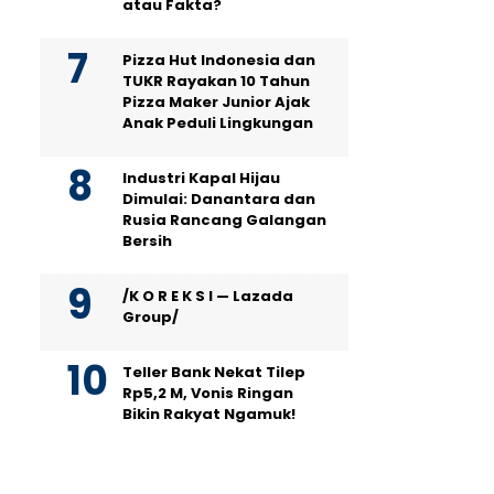
atau Fakta?
Pizza Hut Indonesia dan
TUKR Rayakan 10 Tahun
Pizza Maker Junior Ajak
Anak Peduli Lingkungan
Industri Kapal Hijau
Dimulai: Danantara dan
Rusia Rancang Galangan
Bersih
/K O R E K S I — Lazada
Group/
Teller Bank Nekat Tilep
Rp5,2 M, Vonis Ringan
Bikin Rakyat Ngamuk!