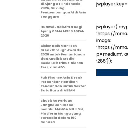
jwplayer.key
di Ajang DTI Indonesia
2026, Dukung
Pengembangan AI di Asia
Tenggara
jwplayer(‘mypl
Huawei Jadi Mitra bagi
Ajang GSMA M360 ASEAN
‘https://mma
2026
image:
Cision Raih MarTech
‘https://mma
Breakthrough Awards
p=medium’, auto
2026 untuk Pemantauan
dan Analisis Media
‘288’});
Sosial, Distribusi Siaran
Pers, dan AEO
Fair Finance Asia Desak
Perbankan Hentikan
Pendanaan untuk Sektor
Batu Bara di ASEAN
Shueisha Perluas
Jangkauan Global
melalui MANGA MILLION,
Platform Manga yang
Tersedia dalam 100
Bahasa