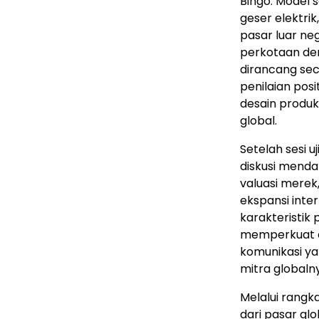
Bingo. Model s
geser elektri
pasar luar neg
perkotaan den
dirancang sec
penilaian posi
desain produ
global.
Setelah sesi u
diskusi mend
valuasi merek
ekspansi inte
karakteristik
memperkuat ar
komunikasi ya
mitra globaln
Melalui rangk
dari pasar gl