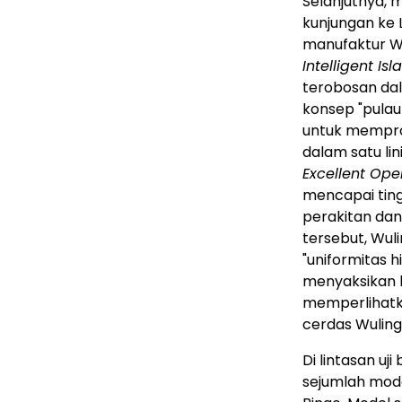
Selanjutnya, 
kunjungan ke 
manufaktur Wu
Intelligent I
terobosan dal
konsep "pulau 
untuk mempro
dalam satu lin
Excellent Op
mencapai ting
perakitan dan
tersebut, Wuli
"uniformitas h
menyaksikan l
memperlihatk
cerdas Wuling
Di lintasan uj
sejumlah model