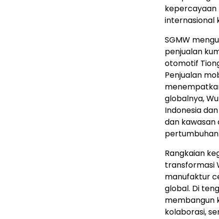
kepercayaan 
internasional
SGMW mengus
penjualan kum
otomotif Tio
Penjualan mob
menempatkan 
globalnya, Wu
Indonesia dan
dan kawasan d
pertumbuhan e
Rangkaian keg
transformasi 
manufaktur ce
global. Di te
membangun ke
kolaborasi, s