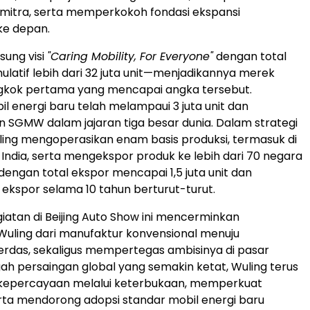
mitra, serta memperkokoh fondasi ekspansi
 ke depan.
ung visi
"Caring Mobility, For Everyone"
dengan total
ulatif lebih dari 32 juta unit—menjadikannya merek
ngkok pertama yang mencapai angka tersebut.
il energi baru telah melampaui 3 juta unit dan
SGMW dalam jajaran tiga besar dunia. Dalam strategi
ling mengoperasikan enam basis produksi, termasuk di
 India, serta mengekspor produk ke lebih dari 70 negara
engan total ekspor mencapai 1,5 juta unit dan
kspor selama 10 tahun berturut-turut.
iatan di Beijing Auto Show ini mencerminkan
Wuling dari manufaktur konvensional menuju
rdas, sekaligus mempertegas ambisinya di pasar
ngah persaingan global yang semakin ketat, Wuling terus
percayaan melalui keterbukaan, memperkuat
erta mendorong adopsi standar mobil energi baru