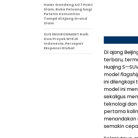
Haier Gandeng AO 1 Point
Slam, Buka Peluang bagi
Petenis Komunitas
Tampil di Ajang Grand
Slam
SUS ENVIRONMENT Raih
Dua Proyek WtE di
Indonesia, Percepat
Ekspansi Global
Di ajang Beij
terbaru, terma
Huajing S—S
model
flagshi
ini dilengkap
model ini men
sekaligus me
teknologi da
pertama kalin
menandakan s
semakin cepa