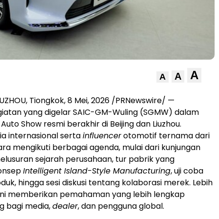
A
A
A
IUZHOU, Tiongkok
,
8 Mei, 2026
/PRNewswire/ —
giatan yang digelar SAIC-GM-Wuling (SGMW) dalam
 Auto Show resmi berakhir di Beijing dan Liuzhou.
a internasional serta
influencer
otomotif ternama dari
ra mengikuti berbagai agenda, mulai dari kunjungan
lusuran sejarah perusahaan, tur pabrik yang
onsep
Intelligent Island-Style Manufacturing
, uji coba
roduk, hingga sesi diskusi tentang kolaborasi merek. Lebih
n ini memberikan pemahaman yang lebih lengkap
g bagi media,
dealer
, dan pengguna global.