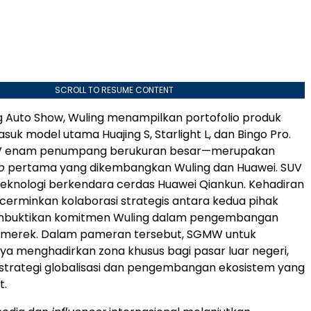
SCROLL TO RESUME CONTENT
ing Auto Show, Wuling menampilkan portofolio produk
suk model utama Huajing S, Starlight L, dan Bingo Pro.
UV enam penumpang berukuran besar—merupakan
p
pertama yang dikembangkan Wuling dan Huawei. SUV
i teknologi berkendara cerdas Huawei Qiankun. Kehadiran
cerminkan kolaborasi strategis antara kedua pihak
mbuktikan komitmen Wuling dalam pengembangan
n merek. Dalam pameran tersebut, SGMW untuk
ya menghadirkan zona khusus bagi pasar luar negeri,
trategi globalisasi dan pengembangan ekosistem yang
t.