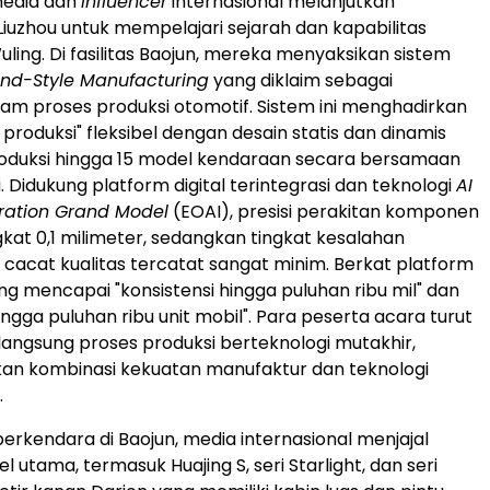
media dan
influencer
internasional melanjutkan
Liuzhou untuk mempelajari sejarah dan kapabilitas
ling. Di fasilitas Baojun, mereka menyaksikan sistem
sland-Style Manufacturing
yang diklaim sebagai
am proses produksi otomotif. Sistem ini menghadirkan
produksi" fleksibel dengan desain statis dan dinamis
duksi hingga 15 model kendaraan secara bersamaan
i. Didukung platform digital terintegrasi dan teknologi
AI
eration Grand Model
(EOAI), presisi perakitan komponen
kat 0,1 milimeter, sedangkan tingkat kesalahan
 cacat kualitas tercatat sangat minim. Berkat platform
ng mencapai "konsistensi hingga puluhan ribu mil" dan
ingga puluhan ribu unit mobil". Para peserta acara turut
angsung proses produksi berteknologi mutakhir,
an kombinasi kekuatan manufaktur dan teknologi
.
i berkendara di Baojun, media internasional menjajal
 utama, termasuk Huajing S, seri Starlight, dan seri