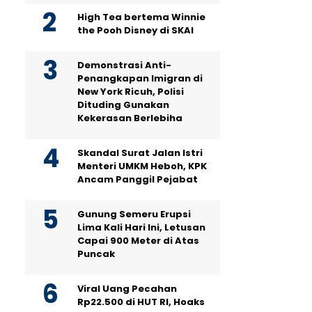
High Tea bertema Winnie
the Pooh Disney di SKAI
Demonstrasi Anti-
Penangkapan Imigran di
New York Ricuh, Polisi
Dituding Gunakan
Kekerasan Berlebiha
Skandal Surat Jalan Istri
Menteri UMKM Heboh, KPK
Ancam Panggil Pejabat
Gunung Semeru Erupsi
Lima Kali Hari Ini, Letusan
Capai 900 Meter di Atas
Puncak
Viral Uang Pecahan
Rp22.500 di HUT RI, Hoaks