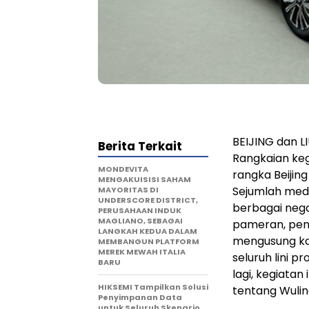
BEIJING dan L
Berita Terkait
Rangkaian ke
MONDEVITA
rangka Beijing
MENGAKUISISI SAHAM
Sejumlah medi
MAYORITAS DI
UNDERSCORE DISTRICT,
berbagai nega
PERUSAHAAN INDUK
MAGLIANO, SEBAGAI
pameran, pene
LANGKAH KEDUA DALAM
mengusung k
MEMBANGUN PLATFORM
MEREK MEWAH ITALIA
seluruh lini p
BARU
lagi, kegiata
HIKSEMI Tampilkan Solusi
tentang Wulin
Penyimpanan Data
untuk Seluruh Skenario