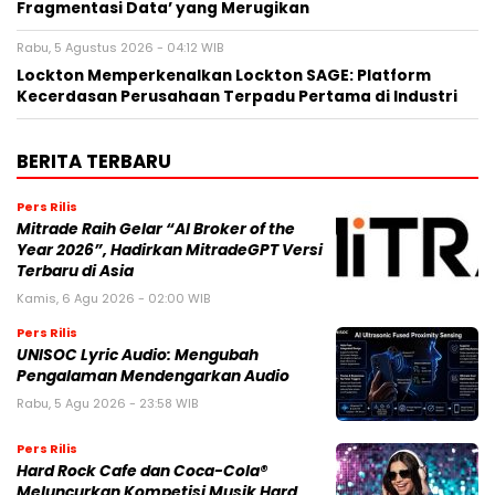
Fragmentasi Data’ yang Merugikan
Rabu, 5 Agustus 2026 - 04:12 WIB
Lockton Memperkenalkan Lockton SAGE: Platform
Kecerdasan Perusahaan Terpadu Pertama di Industri
BERITA TERBARU
Pers Rilis
Mitrade Raih Gelar “AI Broker of the
Year 2026”, Hadirkan MitradeGPT Versi
Terbaru di Asia
Kamis, 6 Agu 2026 - 02:00 WIB
Pers Rilis
UNISOC Lyric Audio: Mengubah
Pengalaman Mendengarkan Audio
Rabu, 5 Agu 2026 - 23:58 WIB
Pers Rilis
Hard Rock Cafe dan Coca-Cola®
Meluncurkan Kompetisi Musik Hard