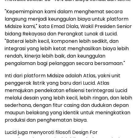
"Kepemimpinan kami dalam menghemat secara
langsung menjadi keunggulan biaya untuk platform
Midsize kami," kata Emad Dlala, Wakil Presiden Senior
bidang Rekayasa dan Perangkat Lunak di Lucid.
"Baterai lebih kecil, komponen lebih sedikit, dan
integrasi yang lebih ketat menghasilkan biaya lebih
rendah, kinerja lebih baik, dan keunggulan
pengalaman bagi pelanggan secara bersamaan."
Inti dari platform Midsize adalah Atlas, yakni unit
penggerak listrik yang baru dari Lucid. Atlas
memajukan pendekatan efisiensi terintegrasi Lucid
melalui desain yang lebih kecil, lebih ringan, dan lebih
sederhana, dengan fitur casing dan dudukan depan
maupun belakang yang identik untuk meningkatkan
produksi dan penghematan biaya.
Lucid juga menyoroti filosofi Design For