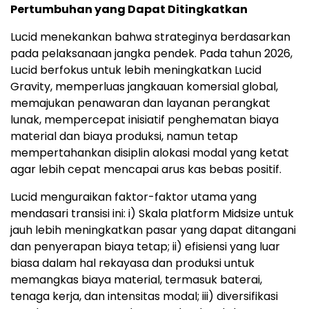
Pertumbuhan yang Dapat Ditingkatkan
Lucid menekankan bahwa strateginya berdasarkan
pada pelaksanaan jangka pendek. Pada tahun 2026,
Lucid berfokus untuk lebih meningkatkan Lucid
Gravity, memperluas jangkauan komersial global,
memajukan penawaran dan layanan perangkat
lunak, mempercepat inisiatif penghematan biaya
material dan biaya produksi, namun tetap
mempertahankan disiplin alokasi modal yang ketat
agar lebih cepat mencapai arus kas bebas positif.
Lucid menguraikan faktor-faktor utama yang
mendasari transisi ini: i) Skala platform Midsize untuk
jauh lebih meningkatkan pasar yang dapat ditangani
dan penyerapan biaya tetap; ii) efisiensi yang luar
biasa dalam hal rekayasa dan produksi untuk
memangkas biaya material, termasuk baterai,
tenaga kerja, dan intensitas modal; iii) diversifikasi