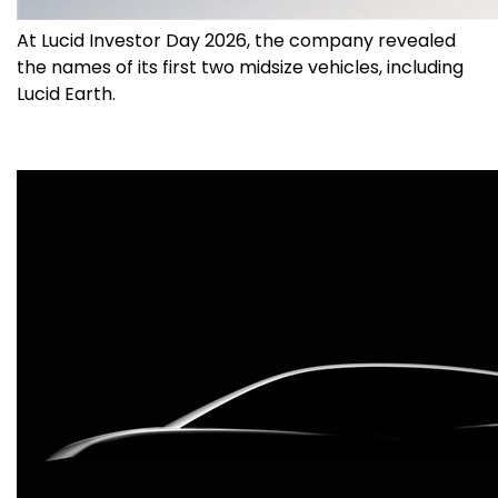
At Lucid Investor Day 2026, the company revealed
the names of its first two midsize vehicles, including
Lucid Earth.