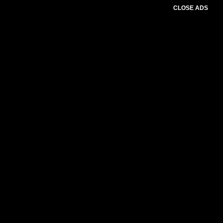
CLOSE ADS