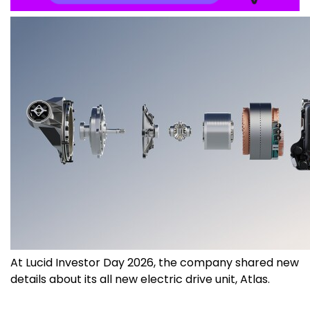
At Lucid Investor Day 2026, the company shared new
details about its all new electric drive unit, Atlas.