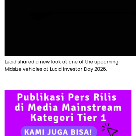
Lucid shared a new look at one of the upcoming
Midsize vehicles at Lucid Investor Day 2026.