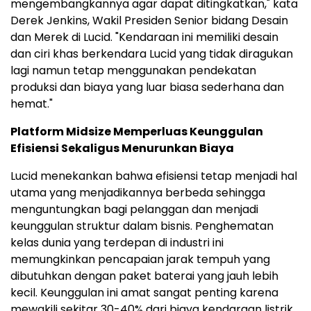
mengembangkannya agar dapat ditingkatkan," kata
Derek Jenkins, Wakil Presiden Senior bidang Desain
dan Merek di Lucid. "Kendaraan ini memiliki desain
dan ciri khas berkendara Lucid yang tidak diragukan
lagi namun tetap menggunakan pendekatan
produksi dan biaya yang luar biasa sederhana dan
hemat."
Platform Midsize Memperluas Keunggulan
Efisiensi Sekaligus Menurunkan Biaya
Lucid menekankan bahwa efisiensi tetap menjadi hal
utama yang menjadikannya berbeda sehingga
menguntungkan bagi pelanggan dan menjadi
keunggulan struktur dalam bisnis. Penghematan
kelas dunia yang terdepan di industri ini
memungkinkan pencapaian jarak tempuh yang
dibutuhkan dengan paket baterai yang jauh lebih
kecil. Keunggulan ini amat sangat penting karena
mewakili sekitar 30-40% dari biaya kendaraan listrik.