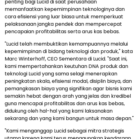
penting bagi Lucid di saat perusahaan
memanfaatkan kepemimpinan teknologinya dan
cara efisiensi yang luar biasa untuk memperkuat
pelaksanaan jangka pendek dan mempercepat
pencapaian profitabilitas serta arus kas bebas.
"Lucid telah membuktikan kemampuannya melalui
kepemimpinan di bidang teknologi dan produk," kata
Marc Winterhoff, CEO Sementara di Lucid. "Saat ini,
kami mempertahankan keutuhan DNA produk dan
teknologi Lucid yang sama selagi menerapkan
peningkatan skala, efisiensi modal, disiplin biaya, dan
pemangkasan biaya yang signifikan agar bisnis kami
semakin hebat dengan arah yang jelas dan kredibel
guna mencapai profitabilitas dan arus kas bebas,
didukung oleh hal-hal yang kami laksanakan
sekarang dan yang kami bangun untuk masa depan."
"Kami menganggap Lucid sebagai mitra strategis
utama karena kami terus menggunakan kendaraan