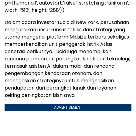
p=thumbnail’, autostart:’false’, stretching : ‘uniform’,
width: ‘512’, height: ‘288’});
Dalam acara investor Lucid di New York, perusahaan
menguraikan unsur-unsur teknis dan strategi yang
utama mengenai platform Midsize terbaru sekaligus
memperkenalkan unit penggerak listrik Atlas
generasi berikutnya. Lucid juga menampilkan
rencana pembaruan perangkat lunak dan teknologi,
termasuk asisten AI dalam mobil dan rencana
pengembangan kendaraan otonom, dan
menegaskan strateginya untuk menghasilkan
pendapatan dari perangkat lunak dan layanan
seiring peningkatan bisnisnya.
ADVERTISEMENT