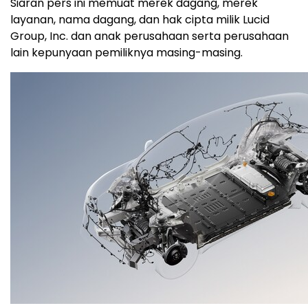
Siaran pers ini memuat merek dagang, merek
layanan, nama dagang, dan hak cipta milik Lucid
Group, Inc. dan anak perusahaan serta perusahaan
lain kepunyaan pemiliknya masing-masing.