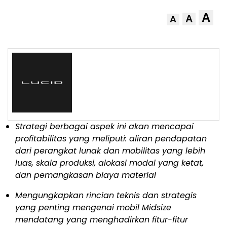
A
A
A
Strategi berbagai aspek ini akan mencapai
profitabilitas yang meliputi: aliran pendapatan
dari perangkat lunak dan mobilitas yang lebih
luas, skala produksi, alokasi modal yang ketat,
dan pemangkasan biaya material
Mengungkapkan rincian teknis dan strategis
yang penting mengenai mobil Midsize
mendatang yang menghadirkan fitur-fitur