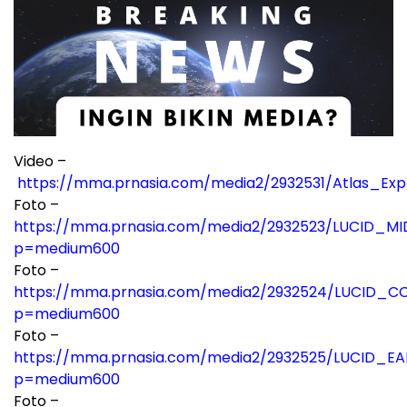
Video –
https://mma.prnasia.com/media2/2932531/Atlas_Exp
Foto –
https://mma.prnasia.com/media2/2932523/LUCID_MI
p=medium600
Foto –
https://mma.prnasia.com/media2/2932524/LUCID_
p=medium600
Foto –
https://mma.prnasia.com/media2/2932525/LUCID_E
p=medium600
Foto –