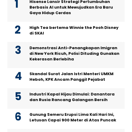
Hisense Lansir Strategi Pertumbuhan
Berbasis AI untuk Mewujudkan Era Baru
Gaya Hidup Cerdas
High Tea bertema Winnie the Pooh Disney
di SKAI
Demonstrasi Anti-Penangkapan Imigran
di New York Ricuh, Polisi Dituding Gunakan
Kekerasan Berlebiha
Skandal Surat Jalan Istri Menteri UMKM
Heboh, KPK Ancam Panggil Pejabat
Industri Kapal Hijau Dimulai: Danantara
dan Rusia Rancang Galangan Bersih
Gunung Semeru Erupsi Lima Kali Hari Ini,
Letusan Capai 900 Meter di Atas Puncak