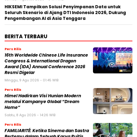
HIKSEMI Tampilkan Solusi Penyimpanan Data untuk
Seluruh Skenario di Ajang DTI Indonesia 2026, Dukung
Pengembangan AI di Asia Tenggara
BERITA TERBARU
Pers Rilis
16th Worldwide Chinese Life Insurance
Congress & International Dragon
Award (IDA) Annual Conference 2026
Resmi Digelar
Minggu, 9 Agu 2026 - 01:45 WIB
Pers Rilis
Himel Hadirkan Visi Hunian Modern
melalui Kampanye Global “Dream
Home”
Sabtu, 8 Agu 2026 - 14:26 WIB
Pers Rilis
FAMILIARITÉ: Ketika Sinema dan Sastra
Bertemu dalam Sebuah Karya Puitis