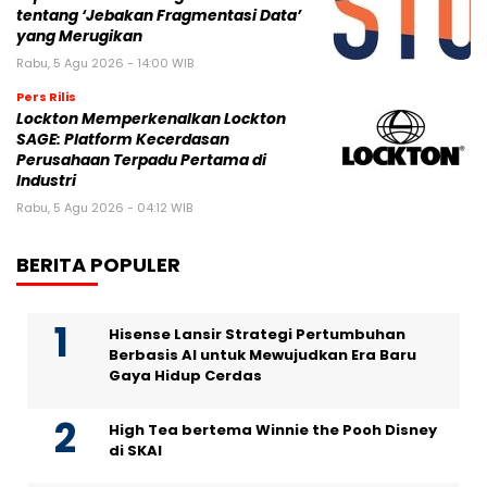
tentang ‘Jebakan Fragmentasi Data’
yang Merugikan
Rabu, 5 Agu 2026 - 14:00 WIB
Pers Rilis
Lockton Memperkenalkan Lockton
SAGE: Platform Kecerdasan
Perusahaan Terpadu Pertama di
Industri
Rabu, 5 Agu 2026 - 04:12 WIB
BERITA POPULER
Hisense Lansir Strategi Pertumbuhan
Berbasis AI untuk Mewujudkan Era Baru
Gaya Hidup Cerdas
High Tea bertema Winnie the Pooh Disney
di SKAI