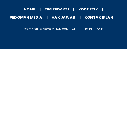
HOME
TIM REDAKSI
KODE ETIK
PEDOMAN MEDIA
HAK JAWAB
KONTAK IKLAN
COPYRIGHT © 2026 23JAM.COM - ALL RIGHTS RESERVED