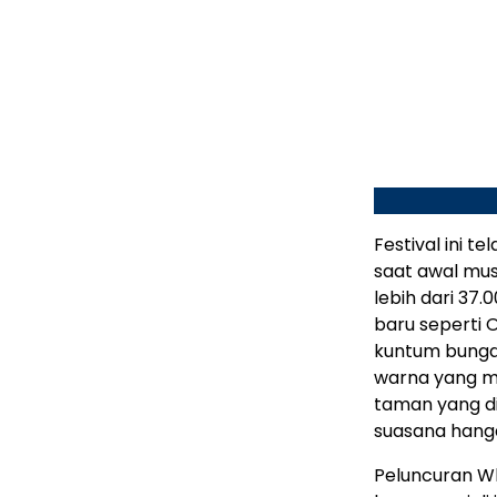
Festival ini t
saat awal musi
lebih dari 37
baru seperti O
kuntum bunga
warna yang m
taman yang d
suasana hanga
Peluncuran W