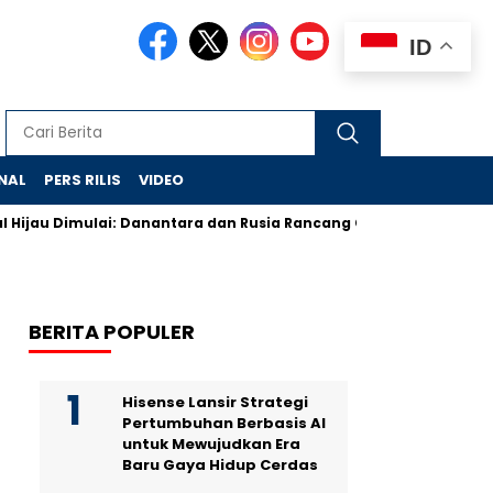
ID
NAL
PERS RILIS
VIDEO
imulai: Danantara dan Rusia Rancang Galangan Bersih
Demons
BERITA POPULER
Hisense Lansir Strategi
Pertumbuhan Berbasis AI
untuk Mewujudkan Era
Baru Gaya Hidup Cerdas