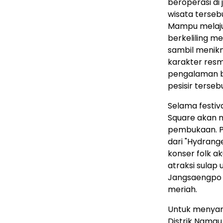
beroperasi di 
wisata tersebu
Mampu melaju 
berkeliling m
sambil menikm
karakter resm
pengalaman b
pesisir terseb
Selama festiv
Square akan m
pembukaan. P
dari "Hydrang
konser folk ak
atraksi sulap 
Jangsaengpo j
meriah.
Untuk menyam
Distrik Namgu