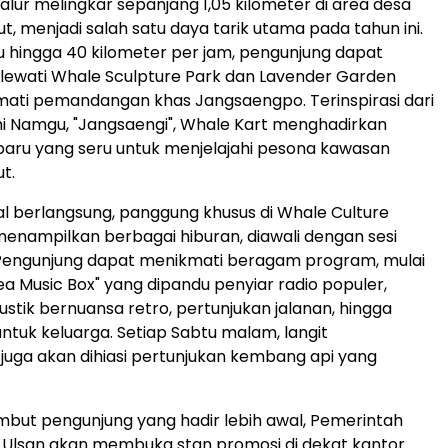
jalur melingkar sepanjang 1,05 kilometer di area desa
t, menjadi salah satu daya tarik utama pada tahun ini.
hingga 40 kilometer per jam, pengunjung dapat
elewati Whale Sculpture Park dan Lavender Garden
ati pemandangan khas Jangsaengpo. Terinspirasi dari
i Namgu, "Jangsaengi", Whale Kart menghadirkan
aru yang seru untuk menjelajahi pesona kawasan
ut.
al berlangsung, panggung khusus di Whale Culture
enampilkan berbagai hiburan, diawali dengan sesi
engunjung dapat menikmati beragam program, mulai
ea Music Box" yang dipandu penyiar radio populer,
ustik bernuansa retro, pertunjukan jalanan, hingga
untuk keluarga. Setiap Sabtu malam, langit
uga akan dihiasi pertunjukan kembang api yang
but pengunjung yang hadir lebih awal, Pemerintah
 Ulsan akan membuka stan promosi di dekat kantor