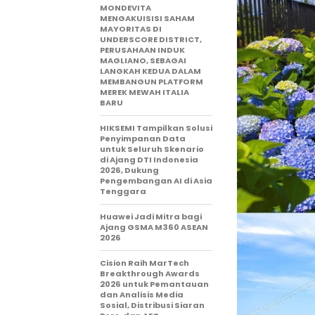
MONDEVITA
MENGAKUISISI SAHAM
MAYORITAS DI
UNDERSCORE DISTRICT,
PERUSAHAAN INDUK
MAGLIANO, SEBAGAI
LANGKAH KEDUA DALAM
MEMBANGUN PLATFORM
MEREK MEWAH ITALIA
BARU
HIKSEMI Tampilkan Solusi
Penyimpanan Data
untuk Seluruh Skenario
di Ajang DTI Indonesia
2026, Dukung
Pengembangan AI di Asia
Tenggara
Huawei Jadi Mitra bagi
Ajang GSMA M360 ASEAN
2026
Cision Raih MarTech
Breakthrough Awards
2026 untuk Pemantauan
dan Analisis Media
Sosial, Distribusi Siaran