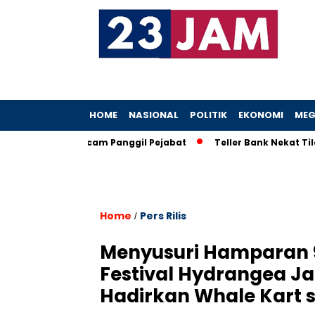
HOME
NASIONAL
POLITIK
EKONOMI
MEG
, KPK Ancam Panggil Pejabat
Teller Bank Nekat Tilep Rp5,2 
Home
Pers Rilis
/
Menyusuri Hamparan 
Festival Hydrangea J
Hadirkan Whale Kart 