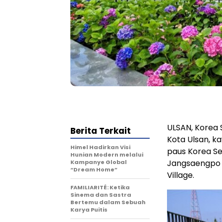
ULSAN, Korea 
Berita Terkait
Kota Ulsan, k
Himel Hadirkan Visi
paus Korea Se
Hunian Modern melalui
Jangsaengpo K
Kampanye Global
“Dream Home”
Village.
FAMILIARITÉ: Ketika
Sinema dan Sastra
Bertemu dalam Sebuah
Karya Puitis