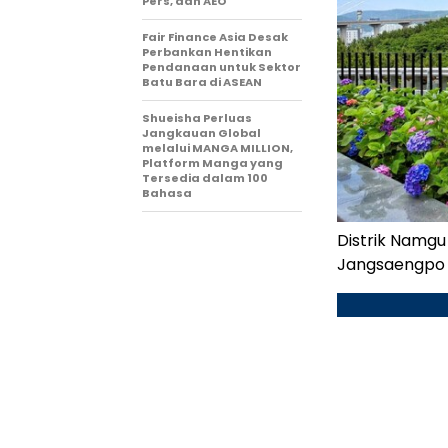
Pers, dan AEO
Fair Finance Asia Desak
Perbankan Hentikan
Pendanaan untuk Sektor
Batu Bara di ASEAN
Shueisha Perluas
Jangkauan Global
melalui MANGA MILLION,
Platform Manga yang
Tersedia dalam 100
Bahasa
Distrik Namgu
Jangsaengpo 