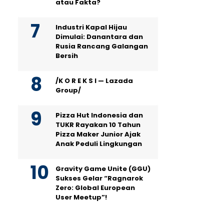
atau Fakta?
Industri Kapal Hijau
Dimulai: Danantara dan
Rusia Rancang Galangan
Bersih
/K O R E K S I — Lazada
Group/
Pizza Hut Indonesia dan
TUKR Rayakan 10 Tahun
Pizza Maker Junior Ajak
Anak Peduli Lingkungan
Gravity Game Unite (GGU)
Sukses Gelar “Ragnarok
Zero: Global European
User Meetup”!