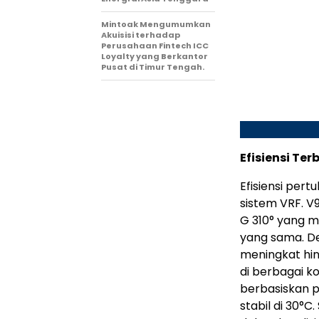
Mintoak Mengumumkan
Akuisisi terhadap
Perusahaan Fintech ICC
Loyalty yang Berkantor
Pusat di Timur Tengah.
Efisiensi T
Efisiensi per
sistem VRF. 
G 310° yang m
yang sama. De
meningkat hin
di berbagai k
berbasiskan 
stabil di 30°C