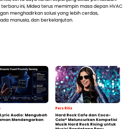
si terbaru ini, Midea terus memimpin masa depan HVAC
gan menghadirkan solusi yang lebih cerdas,
pada manusia, dan berkelanjutan.
s
Pers Rilis
Lyric Audio: Mengubah
Hard Rock Cafe dan Coca-
aman Mendengarkan
Cola® Meluncurkan Kompetisi
Musik Hard Rock Rising untuk
Musisi Pendatang Baru