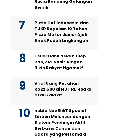
Rusia Rancang Galangan
Bersih
Pizza Hut Indonesia dan
TUKR Rayakan 10 Tahun
Pizza Maker Junior Ajak
Anak Peduli Lingkungan
Teller Bank Nekat Tilep
Rp5,2 M, Vonis Ringan
Bikin Rakyat Ngamuk!
Viral Uang Pecahan
Rp22.500 di HUT RI, Hoaks
atau Fakta?
nubia Neo 5 GT Special
Edition Meluncur dengan
Sistem Pendingin Aktif
Berbasis Cairan dan
Udara yang Pertama di