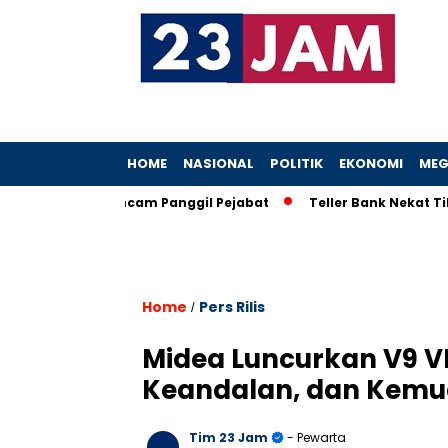
HOME
NASIONAL
POLITIK
EKONOMI
MEG
boh, KPK Ancam Panggil Pejabat
Teller Bank Nekat Tilep Rp5
Home
Pers Rilis
/
Midea Luncurkan V9 VR
Keandalan, dan Kemud
Tim 23 Jam
- Pewarta