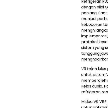
Refrigeran R32
dengan nilai G
panjang. Saat 
menjadi perha
kebocoran te
menghilangka
implementasi,
protokol kes
sistem yang s
tanggung jaw
menghadirkan 
V9 telah lulu
untuk sistem 
memperoleh s
kelas dunia. 
refrigeran ram
Midea V9 VRF 
untuk aplikasi