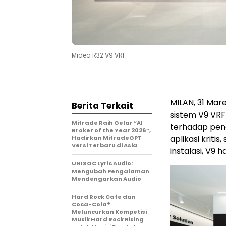
Midea R32 V9 VRF
MILAN, 31 Mar
Berita Terkait
sistem V9 VR
Mitrade Raih Gelar “AI
terhadap peng
Broker of the Year 2026”,
aplikasi kriti
Hadirkan MitradeGPT
Versi Terbaru di Asia
instalasi, V9 
UNISOC Lyric Audio:
Mengubah Pengalaman
Mendengarkan Audio
Hard Rock Cafe dan
Coca-Cola®
Meluncurkan Kompetisi
Musik Hard Rock Rising