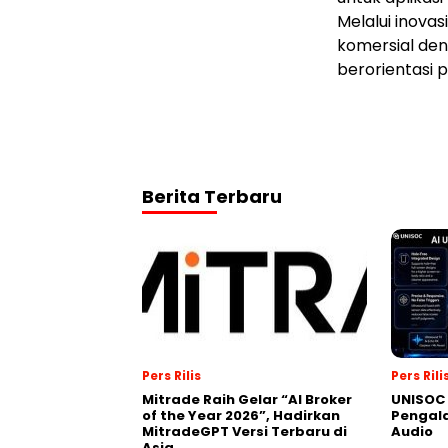
Melalui inova
komersial den
berorientasi 
Berita Terbaru
Pers Rilis
Pers Rili
Mitrade Raih Gelar “AI Broker
UNISOC 
of the Year 2026”, Hadirkan
Pengal
MitradeGPT Versi Terbaru di
Audio
Asia