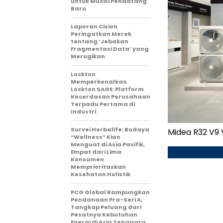
untuk Musisi Pendatang
Baru
Laporan Cision
Peringatkan Merek
tentang ‘Jebakan
Fragmentasi Data’ yang
Merugikan
Lockton
Memperkenalkan
Lockton SAGE: Platform
Kecerdasan Perusahaan
Terpadu Pertama di
Industri
Survei Herbalife: Budaya
Midea R32 V9
“Wellness” Kian
Menguat di Asia Pasifik,
Empat dari Lima
Konsumen
Memprioritaskan
Kesehatan Holistik
PCG Global Rampungkan
Pendanaan Pra-Seri A,
Tangkap Peluang dari
Pesatnya Kebutuhan
Energi di Asia Tenggara