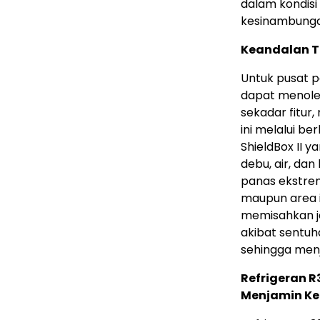
dalam kondisi
kesinambunga
Keandalan T
Untuk pusat pe
dapat menoler
sekadar fitu
ini melalui be
ShieldBox II y
debu, air, dan
panas ekstrem
maupun area in
memisahkan j
akibat sentuh
sehingga menj
Refrigeran R
Menjamin K