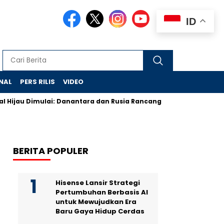
ID
NAL
PERS RILIS
VIDEO
u Dimulai: Danantara dan Rusia Rancang Galangan Bersih
Dem
BERITA POPULER
Hisense Lansir Strategi
Pertumbuhan Berbasis AI
untuk Mewujudkan Era
Baru Gaya Hidup Cerdas