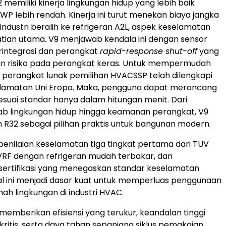
 memiliki kinerja lingkungan hidup yang lebih baik
WP lebih rendah. Kinerja ini turut menekan biaya jangka
industri beralih ke refrigeran A2L, aspek keselamatan
tian utama. V9 menjawab kendala ini dengan sensor
rintegrasi dan perangkat
rapid-response shut-off
yang
n risiko pada perangkat keras. Untuk mempermudah
 perangkat lunak pemilihan HVACSSP telah dilengkapi
elamatan Uni Eropa. Maka, pengguna dapat merancang
esuai standar hanya dalam hitungan menit. Dari
ab lingkungan hidup hingga keamanan perangkat, V9
R32 sebagai pilihan praktis untuk bangunan modern.
s penilaian keselamatan tiga tingkat pertama dari TÜV
VRF dengan refrigeran mudah terbakar, dan
ertifikasi yang menegaskan standar keselamatan
Hal ini menjadi dasar kuat untuk memperluas penggunaan
ah lingkungan di industri HVAC.
memberikan efisiensi yang terukur, keandalan tinggi
 kritis, serta daya tahan sepanjang siklus pemakaian.