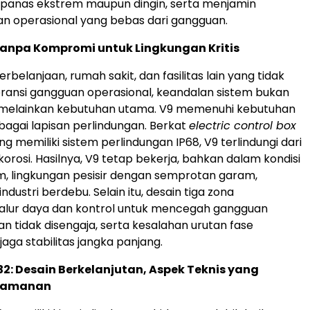
 panas ekstrem maupun dingin, serta menjamin
n operasional yang bebas dari gangguan.
anpa Kompromi untuk Lingkungan Kritis
rbelanjaan, rumah sakit, dan fasilitas lain yang tidak
ansi gangguan operasional, keandalan sistem bukan
r, melainkan kebutuhan utama. V9 memenuhi kebutuhan
rbagai lapisan perlindungan. Berkat
electric control box
ang memiliki sistem perlindungan IP68, V9 terlindungi dari
 korosi. Hasilnya, V9 tetap bekerja, bahkan dalam kondisi
, lingkungan pesisir dengan semprotan garam,
dustri berdebu. Selain itu, desain tiga zona
alur daya dan kontrol untuk mencegah gangguan
an tidak disengaja, serta kesalahan urutan fase
aga stabilitas jangka panjang.
32: Desain Berkelanjutan, Aspek Teknis yang
eamanan