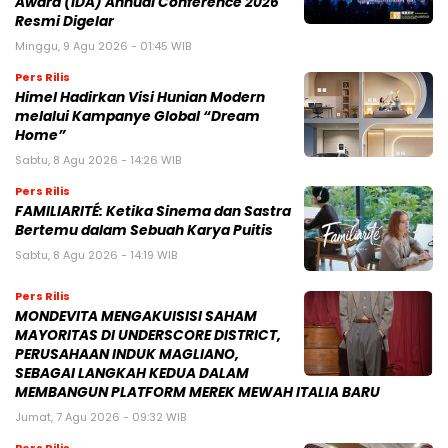
Award (IDA) Annual Conference 2026
Resmi Digelar
Minggu, 9 Agu 2026 - 01:45 WIB
Pers Rilis
Himel Hadirkan Visi Hunian Modern
melalui Kampanye Global “Dream
Home”
Sabtu, 8 Agu 2026 - 14:26 WIB
Pers Rilis
FAMILIARITÉ: Ketika Sinema dan Sastra
Bertemu dalam Sebuah Karya Puitis
Sabtu, 8 Agu 2026 - 14:19 WIB
Pers Rilis
MONDEVITA MENGAKUISISI SAHAM
MAYORITAS DI UNDERSCORE DISTRICT,
PERUSAHAAN INDUK MAGLIANO,
SEBAGAI LANGKAH KEDUA DALAM
MEMBANGUN PLATFORM MEREK MEWAH ITALIA BARU
Jumat, 7 Agu 2026 - 09:32 WIB
Pers Rilis