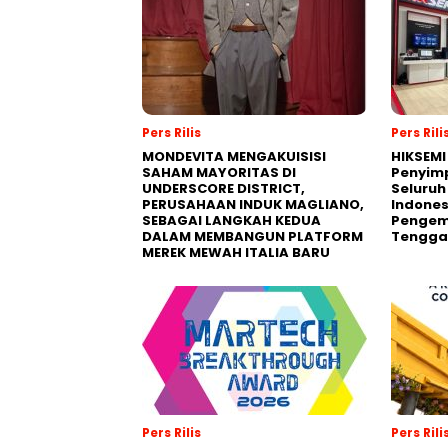
Pers Rilis
Pers Rili
MONDEVITA MENGAKUISISI
HIKSEMI
SAHAM MAYORITAS DI
Penyim
UNDERSCORE DISTRICT,
Seluruh
PERUSAHAAN INDUK MAGLIANO,
Indones
SEBAGAI LANGKAH KEDUA
Pengemb
DALAM MEMBANGUN PLATFORM
Tengga
MEREK MEWAH ITALIA BARU
Pers Rilis
Pers Rili