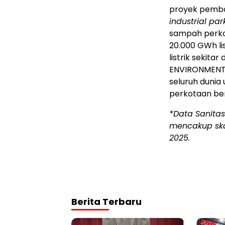
proyek pemban
industrial par
sampah perko
20.000 GWh li
listrik sekita
ENVIRONMENT t
seluruh dunia
perkotaan ber
*Data Sanitas
mencakup skal
2025.
Berita Terbaru