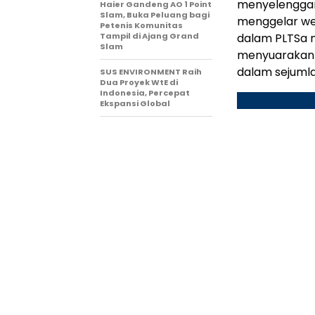
menyelenggar
Haier Gandeng AO 1 Point
Slam, Buka Peluang bagi
menggelar web
Petenis Komunitas
Tampil di Ajang Grand
dalam PLTSa m
Slam
menyuarakan 
dalam sejumla
SUS ENVIRONMENT Raih
Dua Proyek WtE di
Indonesia, Percepat
Ekspansi Global