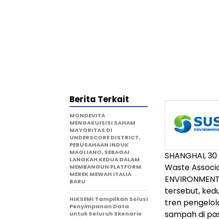
Berita Terkait
MONDEVITA
MENGAKUISISI SAHAM
MAYORITAS DI
UNDERSCORE DISTRICT,
PERUSAHAAN INDUK
MAGLIANO, SEBAGAI
SHANGHAI, 30 
LANGKAH KEDUA DALAM
Waste Associa
MEMBANGUN PLATFORM
MEREK MEWAH ITALIA
ENVIRONMENT d
BARU
tersebut, ked
HIKSEMI Tampilkan Solusi
tren pengelo
Penyimpanan Data
sampah di pas
untuk Seluruh Skenario