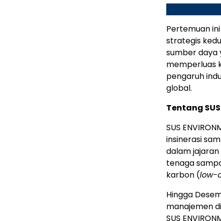
Pertemuan in
strategis ked
sumber daya 
memperluas k
pengaruh indus
global.
Tentang SU
SUS ENVIRONM
insinerasi sam
dalam jajaran 
tenaga sampa
karbon (
low-c
Hingga Desemb
manajemen di s
SUS ENVIRONM