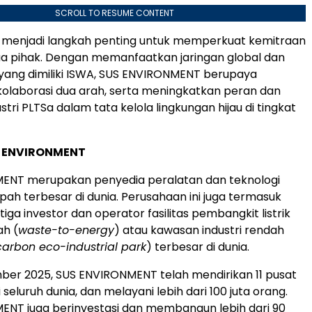
SCROLL TO RESUME CONTENT
i menjadi langkah penting untuk memperkuat kemitraan
ua pihak. Dengan memanfaatkan jaringan global dan
yang dimiliki ISWA, SUS ENVIRONMENT berupaya
olaborasi dua arah, serta meningkatkan peran dan
tri PLTSa dalam tata kelola lingkungan hijau di tingkat
S ENVIRONMENT
ENT merupakan penyedia peralatan dan teknologi
pah terbesar di dunia. Perusahaan ini juga termasuk
tiga investor dan operator fasilitas pembangkit listrik
h (
waste-to-energy
) atau kawasan industri rendah
arbon eco-industrial park
) terbesar di dunia.
er 2025, SUS ENVIRONMENT telah mendirikan 11 pusat
eluruh dunia, dan melayani lebih dari 100 juta orang.
ENT juga berinvestasi dan membangun lebih dari 90