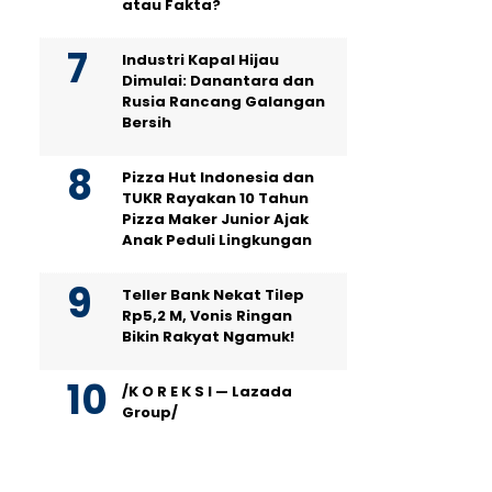
atau Fakta?
Industri Kapal Hijau
Dimulai: Danantara dan
Rusia Rancang Galangan
Bersih
Pizza Hut Indonesia dan
TUKR Rayakan 10 Tahun
Pizza Maker Junior Ajak
Anak Peduli Lingkungan
Teller Bank Nekat Tilep
Rp5,2 M, Vonis Ringan
Bikin Rakyat Ngamuk!
/K O R E K S I — Lazada
Group/