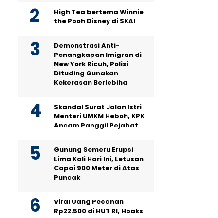
High Tea bertema Winnie
the Pooh Disney di SKAI
Demonstrasi Anti-
Penangkapan Imigran di
New York Ricuh, Polisi
Dituding Gunakan
Kekerasan Berlebiha
Skandal Surat Jalan Istri
Menteri UMKM Heboh, KPK
Ancam Panggil Pejabat
Gunung Semeru Erupsi
Lima Kali Hari Ini, Letusan
Capai 900 Meter di Atas
Puncak
Viral Uang Pecahan
Rp22.500 di HUT RI, Hoaks