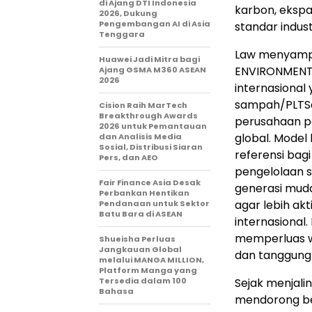
di Ajang DTI Indonesia
karbon, ekspan
2026, Dukung
Pengembangan AI di Asia
standar indust
Tenggara
Law menyampa
Huawei Jadi Mitra bagi
ENVIRONMENT. 
Ajang GSMA M360 ASEAN
2026
internasional 
sampah/PLTS
Cision Raih MarTech
Breakthrough Awards
perusahaan p
2026 untuk Pemantauan
global. Model
dan Analisis Media
Sosial, Distribusi Siaran
referensi ba
Pers, dan AEO
pengelolaan 
Fair Finance Asia Desak
generasi muda
Perbankan Hentikan
agar lebih ak
Pendanaan untuk Sektor
Batu Bara di ASEAN
internasional
memperluas wa
Shueisha Perluas
Jangkauan Global
dan tanggung 
melalui MANGA MILLION,
Platform Manga yang
Tersedia dalam 100
Sejak menjali
Bahasa
mendorong ber