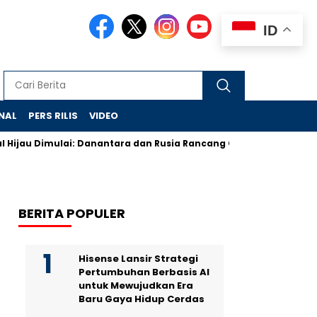
ID
NAL
PERS RILIS
VIDEO
au Dimulai: Danantara dan Rusia Rancang Galangan Bersih
De
BERITA POPULER
Hisense Lansir Strategi
Pertumbuhan Berbasis AI
untuk Mewujudkan Era
Baru Gaya Hidup Cerdas