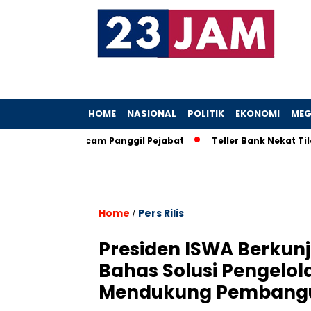
HOME
NASIONAL
POLITIK
EKONOMI
MEG
eboh, KPK Ancam Panggil Pejabat
Teller Bank Nekat Tilep Rp
Home
Pers Rilis
/
Presiden ISWA Berkun
Bahas Solusi Pengelo
Mendukung Pembangu