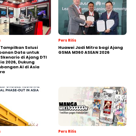
s
Pers Rilis
 Tampilkan Solusi
Huawei Jadi Mitra bagi Ajang
panan Data untuk
GSMA M360 ASEAN 2026
 Skenario di Ajang DTI
ia 2026, Dukung
angan AI di Asia
ra
s
Pers Rilis