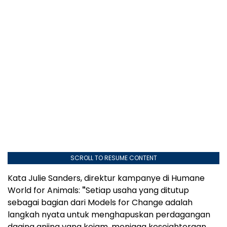
SCROLL TO RESUME CONTENT
Kata Julie Sanders, direktur kampanye di Humane
World for Animals:
"
Setiap usaha yang ditutup
sebagai bagian dari Models for Change adalah
langkah nyata untuk menghapuskan perdagangan
daging anjing yang kejam, menjaga kesejahteraan