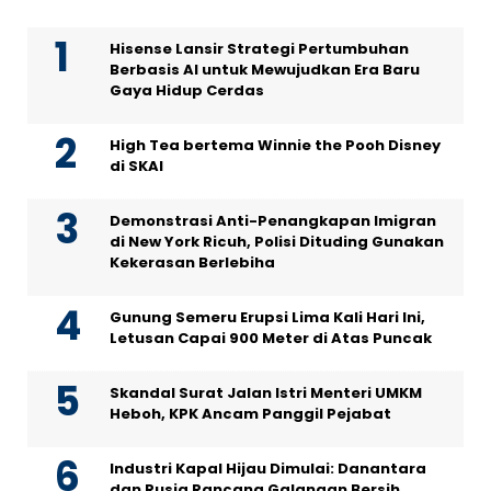
Hisense Lansir Strategi Pertumbuhan
Berbasis AI untuk Mewujudkan Era Baru
Gaya Hidup Cerdas
High Tea bertema Winnie the Pooh Disney
di SKAI
Demonstrasi Anti-Penangkapan Imigran
di New York Ricuh, Polisi Dituding Gunakan
Kekerasan Berlebiha
Gunung Semeru Erupsi Lima Kali Hari Ini,
Letusan Capai 900 Meter di Atas Puncak
Skandal Surat Jalan Istri Menteri UMKM
Heboh, KPK Ancam Panggil Pejabat
Industri Kapal Hijau Dimulai: Danantara
dan Rusia Rancang Galangan Bersih