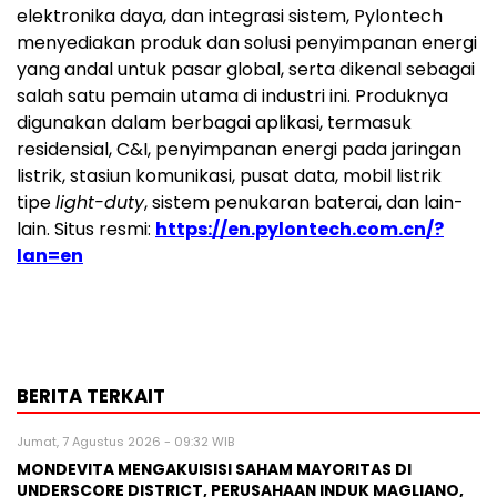
elektronika daya, dan integrasi sistem, Pylontech
menyediakan produk dan solusi penyimpanan energi
yang andal untuk pasar global, serta dikenal sebagai
salah satu pemain utama di industri ini. Produknya
digunakan dalam berbagai aplikasi, termasuk
residensial, C&I, penyimpanan energi pada jaringan
listrik, stasiun komunikasi, pusat data, mobil listrik
tipe
light-duty
, sistem penukaran baterai, dan lain-
lain. Situs resmi:
https://en.pylontech.com.cn/?
lan=en
BERITA TERKAIT
Jumat, 7 Agustus 2026 - 09:32 WIB
MONDEVITA MENGAKUISISI SAHAM MAYORITAS DI
UNDERSCORE DISTRICT, PERUSAHAAN INDUK MAGLIANO,