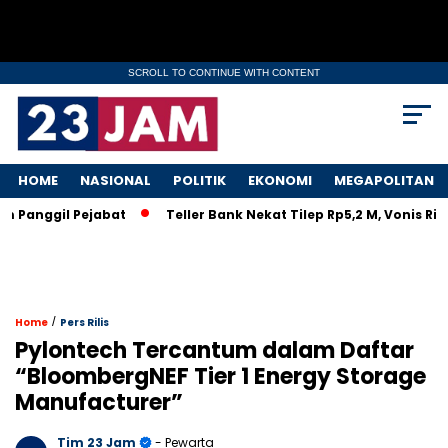
SCROLL TO CONTINUE WITH CONTENT
HOME
NASIONAL
POLITIK
EKONOMI
MEGAPOLITAN
nggil Pejabat
Teller Bank Nekat Tilep Rp5,2 M, Vonis Ringan
/
Home
Pers Rilis
Pylontech Tercantum dalam Daftar
“BloombergNEF Tier 1 Energy Storage
Manufacturer”
Tim 23 Jam
- Pewarta