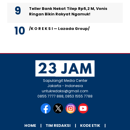
Teller Bank Nekat Tilep Rp5,2 M, Vonis
Ringan Bikin Rakyat Ngamuk!
/K O R E K S I — Lazada Group/
Sapulangit Media Center
Jakarta - Indonesia
untukredaksi@gmail.com
0855 7777 888, 0853 1555 7788
HOME
TIM REDAKSI
KODE ETIK