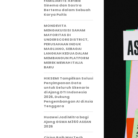
FAMILIARITÉ: Ketika
Sinema dan Sastra
Bertemu dalam Sebuah
Karya Puitis
MONDEVITA
MENGAKUISISI SAHAM
MAYORITAS DI
UNDERSCORE DISTRICT,
PERUSAHAAN INDUK
MAGLIANO, SEBAGAI
LANGKAH KEDUA DALAM
MEMBANGUN PLATFORM
MEREK MEWAH ITALIA
BARU
HIKSEMI Tampilkan Solusi
Penyimpanan Data
untuk Seluruh Skenario
di Ajang DTI Indonesia
2026, Dukung
Pengembangan AI di Asia
Tenggara
Huawei Jadi Mitra bagi
Ajang GSMA M360 ASEAN
2026
Cision Raih MarTech