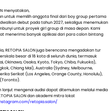
N menyatakan,
an untuk memilih anggota final dari boy group pertama
jadwalkan debut pada tahun 2027, sekaligus menemukan
mbunyi untuk proyek girl group di masa depan. Kami
t menerima banyak aplikasi dari para calon bintang
sia, RETOPIA SALON juga berencana mengadakan tur
berskala besar di 18 kota di seluruh dunia, termasuk
i, Okinawa, Osaka, Kyoto, Tokyo, Chiba, Fukuoka),
gkok, Chiang Mai), Australia (Sydney, Melbourne,
erika Serikat (Los Angeles, Orange County, Honolulu),
(Toronto).
ih lanjut mengenai audisi dapat ditemukan melalui media
RETOPIA SALON dan akademi mitra lokal:
instagram.com/retopia.salon/