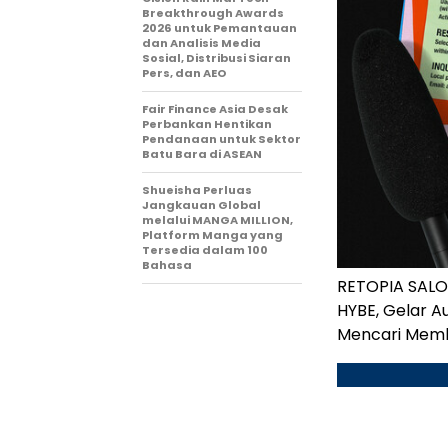
Breakthrough Awards
2026 untuk Pemantauan
dan Analisis Media
Sosial, Distribusi Siaran
Pers, dan AEO
Fair Finance Asia Desak
Perbankan Hentikan
Pendanaan untuk Sektor
Batu Bara di ASEAN
Shueisha Perluas
Jangkauan Global
melalui MANGA MILLION,
Platform Manga yang
Tersedia dalam 100
Bahasa
RETOPIA SALON
HYBE, Gelar A
Mencari Memb