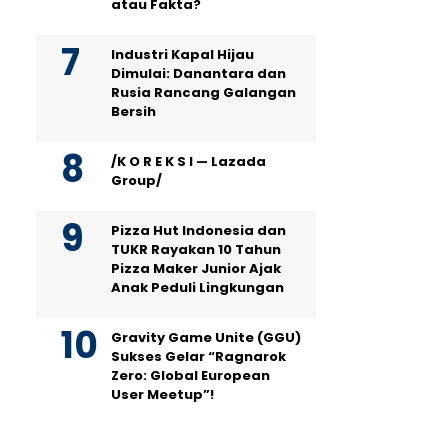
atau Fakta?
Industri Kapal Hijau
Dimulai: Danantara dan
Rusia Rancang Galangan
Bersih
/K O R E K S I — Lazada
Group/
Pizza Hut Indonesia dan
TUKR Rayakan 10 Tahun
Pizza Maker Junior Ajak
Anak Peduli Lingkungan
Gravity Game Unite (GGU)
Sukses Gelar “Ragnarok
Zero: Global European
User Meetup”!