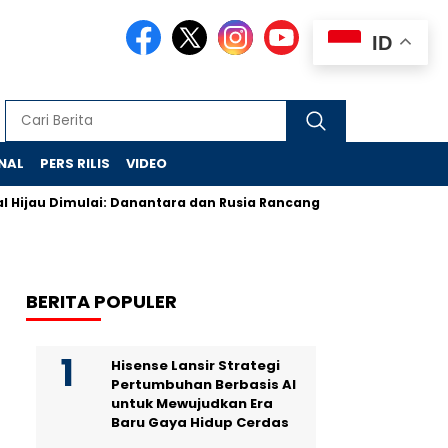
ID
NAL
PERS RILIS
VIDEO
Dimulai: Danantara dan Rusia Rancang Galangan Bersih
Demon
BERITA POPULER
Hisense Lansir Strategi
Pertumbuhan Berbasis AI
untuk Mewujudkan Era
Baru Gaya Hidup Cerdas