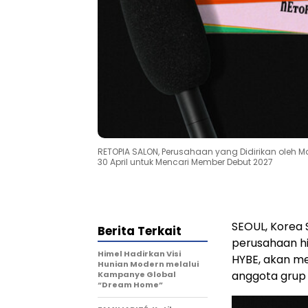
RETOPIA SALON, Perusahaan yang Didirikan oleh M
30 April untuk Mencari Member Debut 2027
SEOUL, Korea 
Berita Terkait
perusahaan hi
Himel Hadirkan Visi
HYBE, akan me
Hunian Modern melalui
anggota grup
Kampanye Global
“Dream Home”