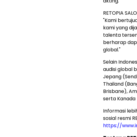
akting.
RETOPIA SALO
"Kami bertuju
kami yang di
talenta terse
berharap dapa
global."
Selain Indone
audisi global 
Jepang (Senda
Thailand (Ban
Brisbane), Am
serta Kanada 
Informasi leb
sosial resmi 
https://www.