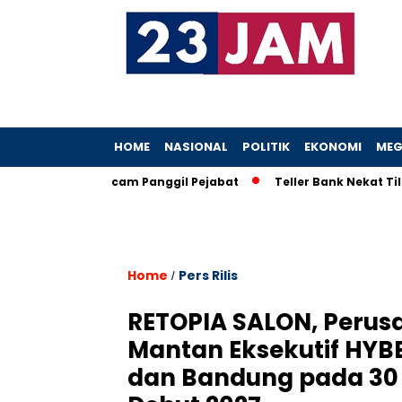
HOME
NASIONAL
POLITIK
EKONOMI
MEG
h, KPK Ancam Panggil Pejabat
Teller Bank Nekat Tilep Rp5,2 
Home
Pers Rilis
/
RETOPIA SALON, Perusa
Mantan Eksekutif HYBE
dan Bandung pada 30 