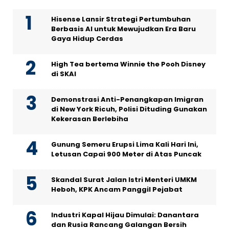
Hisense Lansir Strategi Pertumbuhan
Berbasis AI untuk Mewujudkan Era Baru
Gaya Hidup Cerdas
High Tea bertema Winnie the Pooh Disney
di SKAI
Demonstrasi Anti-Penangkapan Imigran
di New York Ricuh, Polisi Dituding Gunakan
Kekerasan Berlebiha
Gunung Semeru Erupsi Lima Kali Hari Ini,
Letusan Capai 900 Meter di Atas Puncak
Skandal Surat Jalan Istri Menteri UMKM
Heboh, KPK Ancam Panggil Pejabat
Industri Kapal Hijau Dimulai: Danantara
dan Rusia Rancang Galangan Bersih