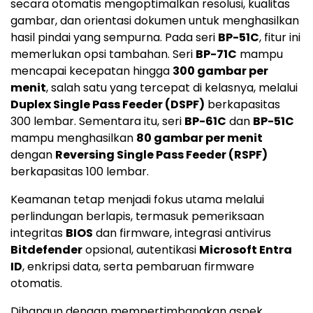
secara otomatis mengoptimalkan resolusi, kualitas
gambar, dan orientasi dokumen untuk menghasilkan
hasil pindai yang sempurna. Pada seri
BP-51C
, fitur ini
memerlukan opsi tambahan. Seri
BP-71C
mampu
mencapai kecepatan hingga
300 gambar per
menit
, salah satu yang tercepat di kelasnya, melalui
Duplex Single Pass Feeder (DSPF)
berkapasitas
300 lembar. Sementara itu, seri
BP-61C
dan
BP-51C
mampu menghasilkan
80 gambar per menit
dengan
Reversing Single Pass Feeder (RSPF)
berkapasitas 100 lembar.
Keamanan tetap menjadi fokus utama melalui
perlindungan berlapis, termasuk pemeriksaan
integritas
BIOS
dan firmware, integrasi antivirus
Bitdefender
opsional, autentikasi
Microsoft Entra
ID
, enkripsi data, serta pembaruan firmware
otomatis.
Dibangun dengan mempertimbangkan aspek