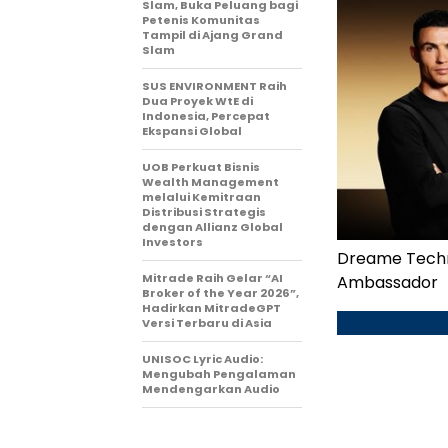
Slam, Buka Peluang bagi
Petenis Komunitas
Tampil di Ajang Grand
Slam
SUS ENVIRONMENT Raih
Dua Proyek WtE di
Indonesia, Percepat
Ekspansi Global
UOB Perkuat Bisnis
Wealth Management
melalui Kemitraan
Distribusi Strategis
dengan Allianz Global
Investors
Dreame Techn
Mitrade Raih Gelar “AI
Ambassador
Broker of the Year 2026”,
Hadirkan MitradeGPT
Versi Terbaru di Asia
UNISOC Lyric Audio:
Mengubah Pengalaman
Mendengarkan Audio