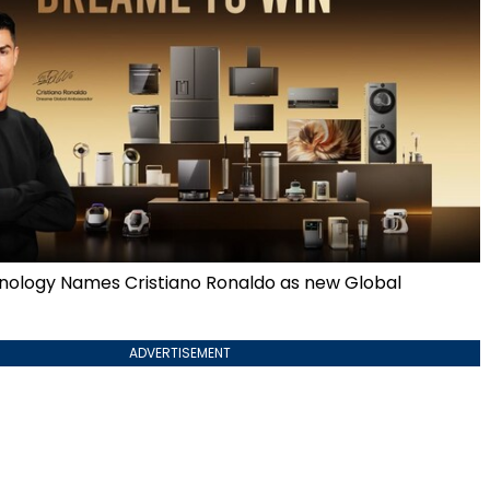
ology Names Cristiano Ronaldo as new Global
ADVERTISEMENT