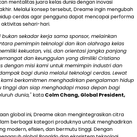
 mentalitas juara kelas dunia dengan inovasi
akhir. Melalui konsep tersebut, Dreame ingin mengubah
hidup cerdas agar pengguna dapat mencapai performa
aktivitas sehari-hari.
ni bukan sekadar kerja sama sponsor, melainkan
antara pemimpin teknologi dan ikon olahraga kelas
emiliki kekuatan, visi, dan orientasi jangka panjang
emangat dan keunggulan yang dimiliki Cristiano
as dengan misi kami untuk memimpin industri dan
ampak bagi dunia melalui teknologi cerdas. Lewat
ni, kami berkomitmen menghadirkan pengalaman hidup
 tinggi dan siap menghadapi masa depan bagi
eluruh dunia,"
kata
Colm Chang, Global President,
raan global ini, Dreame akan mengintegrasikan citra
alam berbagai kategori produknya untuk menghadirkan
ng modern, efisien, dan bermutu tinggi. Dengan
ngaruh global Ronaldo dan ekosistem teknologi