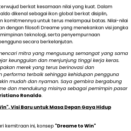
i terwujud berkat kesamaan nilai yang kuat. Dalam
aldo dikenal sebagai ikon global berkat disiplin,
n komitmennya untuk terus melampaui batas. Nilai-nilai
lan dengan filosofi Dreame yang menekankan visi jangka
emimpinan teknologi, serta penyempurnaan
engguna secara berkelanjutan.
 mencari mitra yang mengusung semangat yang sama
ar keunggulan dan menjunjung tinggi kerja keras.
akan merek yang terus berinovasi dan
 performa terbaik sehingga kehidupan pengguna
akin mudah dan nyaman. Saya gembira bergabung
me dan mendukung misinya sebagai pemimpin pasar
ristiano Ronaldo
.
in", Visi Baru untuk Masa Depan Gaya Hidup
ari kemitraan ini, konsep
"Dreame to Win"