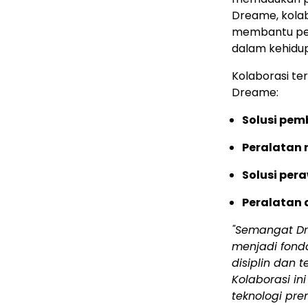
Dreame, kolab
membantu pe
dalam kehidup
Kolaborasi te
Dreame:
Solusi pem
Peralatan 
Solusi per
Peralatan 
"Semangat Dr
menjadi fonda
disiplin dan 
Kolaborasi i
teknologi pr