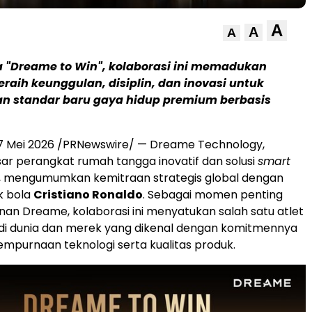
A
A
A
 "Dreame to Win", kolaborasi ini memadukan
aih keunggulan, disiplin, dan inovasi untuk
n standar baru gaya hidup premium berbasis
7 Mei 2026 /PRNewswire/ — Dreame Technology,
r perangkat rumah tangga inovatif dan solusi
smart
a, mengumumkan kemitraan strategis global dengan
k bola
Cristiano Ronaldo
. Sebagai momen penting
nan Dreame, kolaborasi ini menyatukan salah satu atlet
in di dunia dan merek yang dikenal dengan komitmennya
mpurnaan teknologi serta kualitas produk.