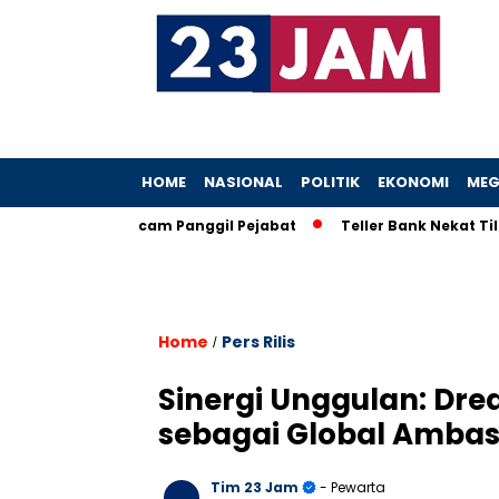
HOME
NASIONAL
POLITIK
EKONOMI
MEG
boh, KPK Ancam Panggil Pejabat
Teller Bank Nekat Tilep Rp5,
Home
Pers Rilis
/
Sinergi Unggulan: Dr
sebagai Global Amba
Tim 23 Jam
- Pewarta