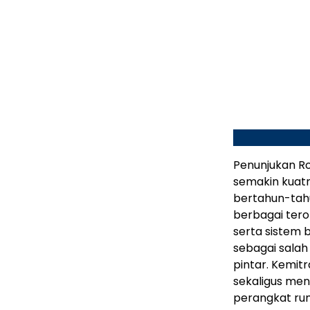
Penunjukan R
semakin kuatn
bertahun-tah
berbagai tero
serta sistem 
sebagai salah
pintar. Kemit
sekaligus me
perangkat rum