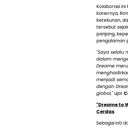
Kolaborasi in
kariernya, Ron
ketekunan, da
tersebut seja
panjang, kep
pengalaman p
"Saya selalu
dalam mengej
Dreame merup
menghadirkan
menjadi sem
dengan Drea
global,"
ujar
C
"Dreame to W
Cerdas
Sebagai inti d