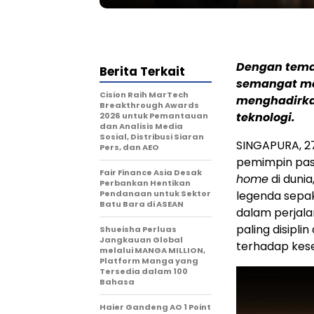
Dengan tema
Berita Terkait
semangat mer
Cision Raih MarTech
menghadirka
Breakthrough Awards
teknologi.
2026 untuk Pemantauan
dan Analisis Media
Sosial, Distribusi Siaran
SINGAPURA, 2
Pers, dan AEO
pemimpin pasa
Fair Finance Asia Desak
home
di duni
Perbankan Hentikan
Pendanaan untuk Sektor
legenda sepa
Batu Bara di ASEAN
dalam perjala
paling disipl
Shueisha Perluas
Jangkauan Global
terhadap kese
melalui MANGA MILLION,
Platform Manga yang
Tersedia dalam 100
Bahasa
Haier Gandeng AO 1 Point