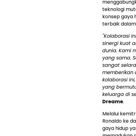
menggabungkan
teknologi mut
konsep gaya 
terbaik dalam 
"Kolaborasi i
sinergi kuat 
dunia. Kami m
yang sama. S
sangat selar
memberikan d
kolaborasi i
yang bermutu
keluarga di s
Dreame
.
Melalui kemit
Ronaldo ke d
gaya hidup ya
memadukan pe