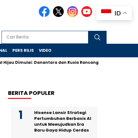
ID
NAL
PERS RILIS
VIDEO
u Dimulai: Danantara dan Rusia Rancang Galangan Bersih
Dem
BERITA POPULER
Hisense Lansir Strategi
Pertumbuhan Berbasis AI
untuk Mewujudkan Era
Baru Gaya Hidup Cerdas