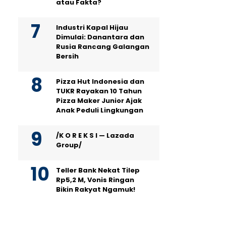
atau Fakta?
Industri Kapal Hijau
Dimulai: Danantara dan
Rusia Rancang Galangan
Bersih
Pizza Hut Indonesia dan
TUKR Rayakan 10 Tahun
Pizza Maker Junior Ajak
Anak Peduli Lingkungan
/K O R E K S I — Lazada
Group/
Teller Bank Nekat Tilep
Rp5,2 M, Vonis Ringan
Bikin Rakyat Ngamuk!