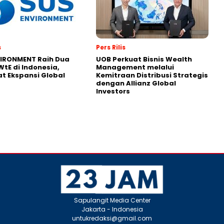
s
Pers Rilis
VIRONMENT Raih Dua
UOB Perkuat Bisnis Wealth
WtE di Indonesia,
Management melalui
t Ekspansi Global
Kemitraan Distribusi Strategis
dengan Allianz Global
Investors
Sapulangit Media Center
Jakarta - Indonesia
untukredaksi@gmail.com