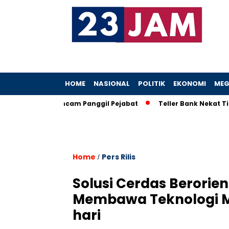
HOME
NASIONAL
POLITIK
EKONOMI
MEG
 Heboh, KPK Ancam Panggil Pejabat
Teller Bank Nekat Tilep 
Home
Pers Rilis
/
Solusi Cerdas Berorient
Membawa Teknologi Mu
hari