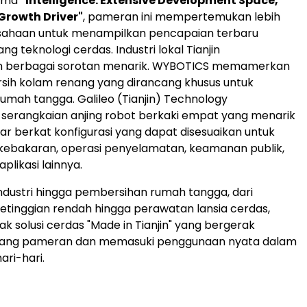
ema
"Intelligence: Extensive Development Space,
Growth Driver"
, pameran ini mempertemukan lebih
usahaan untuk menampilkan pencapaian terbaru
ng teknologi cerdas. Industri lokal Tianjin
 berbagai sorotan menarik. WYBOTICS memamerkan
sih kolam renang yang dirancang khusus untuk
mah tangga. Galileo (Tianjin) Technology
serangkaian anjing robot berkaki empat yang menarik
ar berkat konfigurasi yang dapat disesuaikan untuk
bakaran, operasi penyelamatan, keamanan publik,
plikasi lainnya.
 industri hingga pembersihan rumah tangga, dari
ketinggian rendah hingga perawatan lansia cerdas,
k solusi cerdas "Made in Tianjin" yang bergerak
ang pameran dan memasuki penggunaan nyata dalam
ari-hari.