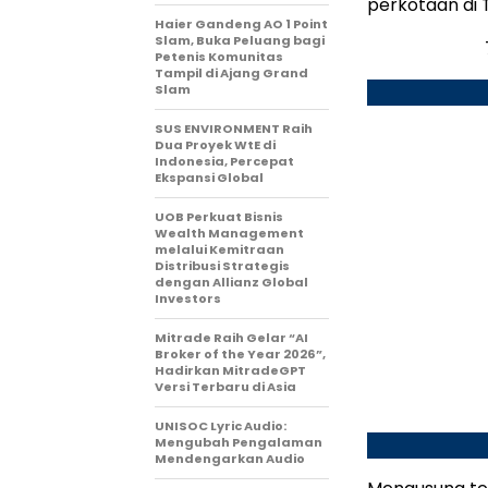
perkotaan di 
Haier Gandeng AO 1 Point
Slam, Buka Peluang bagi
Petenis Komunitas
Tampil di Ajang Grand
Slam
SUS ENVIRONMENT Raih
Dua Proyek WtE di
Indonesia, Percepat
Ekspansi Global
UOB Perkuat Bisnis
Wealth Management
melalui Kemitraan
Distribusi Strategis
dengan Allianz Global
Investors
Mitrade Raih Gelar “AI
Broker of the Year 2026”,
Hadirkan MitradeGPT
Versi Terbaru di Asia
UNISOC Lyric Audio:
Mengubah Pengalaman
Mendengarkan Audio