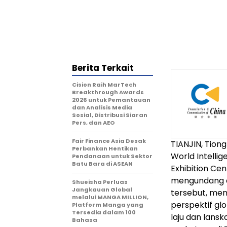
Berita Terkait
Cision Raih MarTech
Breakthrough Awards
2026 untuk Pemantauan
dan Analisis Media
Sosial, Distribusi Siaran
Pers, dan AEO
Fair Finance Asia Desak
TIANJIN, Tion
Perbankan Hentikan
World Intelli
Pendanaan untuk Sektor
Batu Bara di ASEAN
Exhibition Cen
mengundang d
Shueisha Perluas
Jangkauan Global
tersebut, meng
melalui MANGA MILLION,
perspektif g
Platform Manga yang
Tersedia dalam 100
laju dan lans
Bahasa