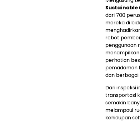
Mengusung t
Sustainable 
dari 700 per
mereka di bida
menghadirkan
robot pember
penggunaan ru
menampilkan 
perhatian bes
pemadaman ke
dan berbagai a
Dari inspeksi
transportasi 
semakin banya
melampaui ru
kehidupan seh