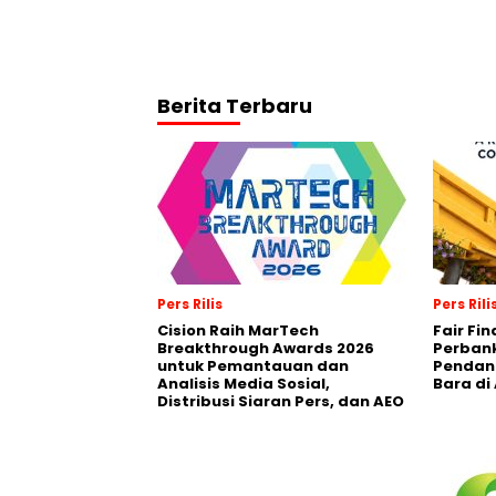
Berita Terbaru
Pers Rilis
Pers Rili
Cision Raih MarTech
Fair Fi
Breakthrough Awards 2026
Perban
untuk Pemantauan dan
Pendana
Analisis Media Sosial,
Bara di
Distribusi Siaran Pers, dan AEO