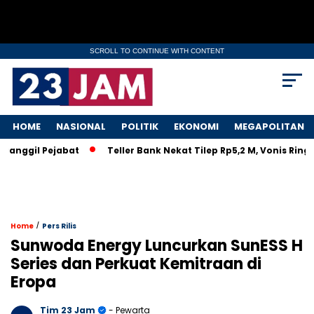
SCROLL TO CONTINUE WITH CONTENT
HOME
NASIONAL
POLITIK
EKONOMI
MEGAPOLITAN
gil Pejabat
Teller Bank Nekat Tilep Rp5,2 M, Vonis Ringan B
/
Home
Pers Rilis
Sunwoda Energy Luncurkan SunESS H
Series dan Perkuat Kemitraan di
Eropa
Tim 23 Jam
- Pewarta