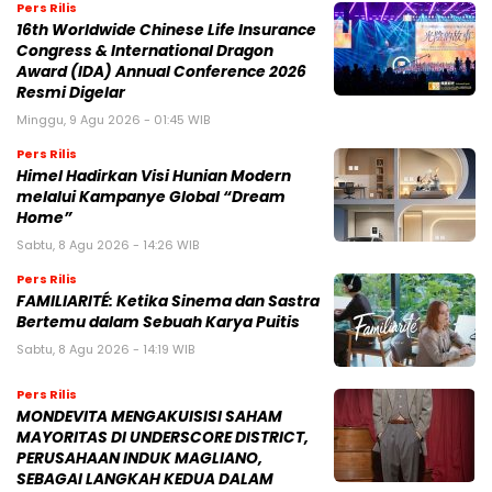
Pers Rilis
16th Worldwide Chinese Life Insurance
Congress & International Dragon
Award (IDA) Annual Conference 2026
Resmi Digelar
Minggu, 9 Agu 2026 - 01:45 WIB
Pers Rilis
Himel Hadirkan Visi Hunian Modern
melalui Kampanye Global “Dream
Home”
Sabtu, 8 Agu 2026 - 14:26 WIB
Pers Rilis
FAMILIARITÉ: Ketika Sinema dan Sastra
Bertemu dalam Sebuah Karya Puitis
Sabtu, 8 Agu 2026 - 14:19 WIB
Pers Rilis
MONDEVITA MENGAKUISISI SAHAM
MAYORITAS DI UNDERSCORE DISTRICT,
PERUSAHAAN INDUK MAGLIANO,
SEBAGAI LANGKAH KEDUA DALAM