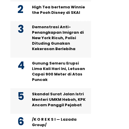
High Tea bertema Winnie
the Pooh Disney di SKAI
Demonstrasi Anti-
Penangkapan Imigran di
New York Ricuh, Polisi
Dituding Gunakan
Kekerasan Berlebiha
Gunung Semeru Erupsi
Lima Kali Hari Ini, Letusan
Capai 900 Meter di Atas
Puncak
Skandal Surat Jalan Istri
Menteri UMKM Heboh, KPK
Ancam Panggil Pejabat
/K O R E K S I — Lazada
Group/