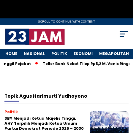
SCROLL TO CONTINUE WITH CONTENT
HOME
NASIONAL
POLITIK
EKONOMI
MEGAPOLITAN
anggil Pejabat
Teller Bank Nekat Tilep Rp5,2 M, Vonis Ringa
Topik
Agus Harimurti Yudhoyono
Politik
SBY Menjadi Ketua Majelis Tinggi,
AHY Terpilih Menjadi Ketua Umum
Partai Demokrat Periode 2025 – 2030