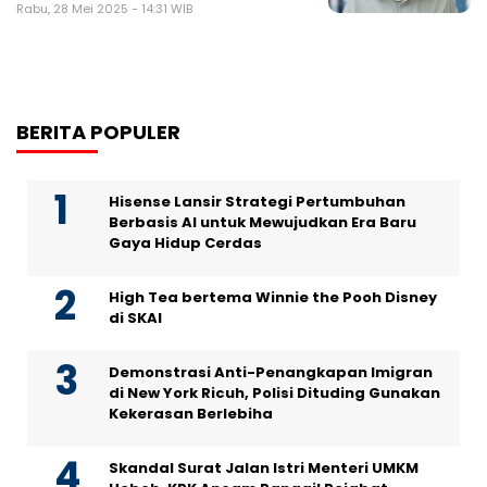
Rabu, 28 Mei 2025 - 14:31 WIB
BERITA POPULER
Hisense Lansir Strategi Pertumbuhan
Berbasis AI untuk Mewujudkan Era Baru
Gaya Hidup Cerdas
High Tea bertema Winnie the Pooh Disney
di SKAI
Demonstrasi Anti-Penangkapan Imigran
di New York Ricuh, Polisi Dituding Gunakan
Kekerasan Berlebiha
Skandal Surat Jalan Istri Menteri UMKM