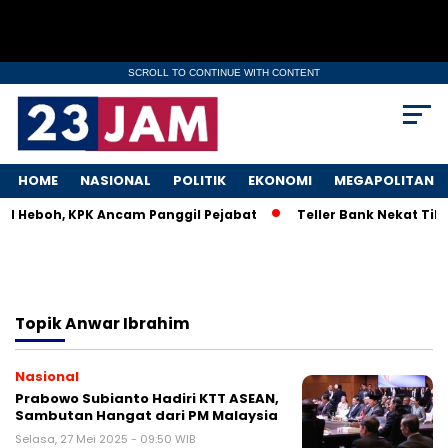
SCROLL TO CONTINUE WITH CONTENT
HOME
NASIONAL
POLITIK
EKONOMI
MEGAPOLITAN
KM Heboh, KPK Ancam Panggil Pejabat
Teller Bank Nekat Tile
Topik
Anwar Ibrahim
Nasional
Prabowo Subianto Hadiri KTT ASEAN,
Sambutan Hangat dari PM Malaysia
Selasa, 27 Mei 2025 - 09:50 WIB