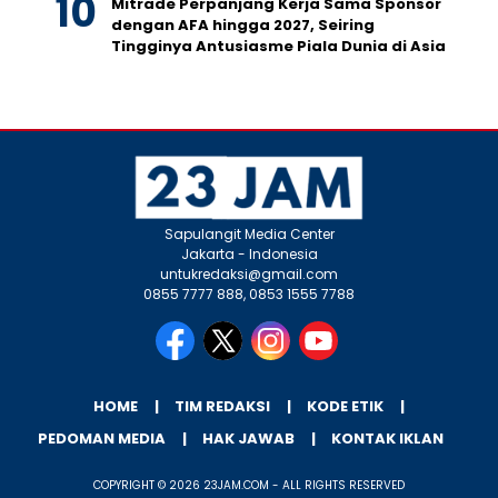
Mitrade Perpanjang Kerja Sama Sponsor
dengan AFA hingga 2027, Seiring
Tingginya Antusiasme Piala Dunia di Asia
Sapulangit Media Center
Jakarta - Indonesia
untukredaksi@gmail.com
0855 7777 888, 0853 1555 7788
HOME
TIM REDAKSI
KODE ETIK
PEDOMAN MEDIA
HAK JAWAB
KONTAK IKLAN
COPYRIGHT © 2026 23JAM.COM - ALL RIGHTS RESERVED