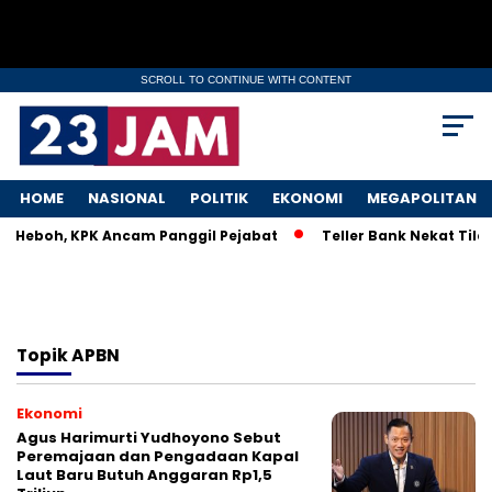
SCROLL TO CONTINUE WITH CONTENT
HOME
NASIONAL
POLITIK
EKONOMI
MEGAPOLITAN
KM Heboh, KPK Ancam Panggil Pejabat
Teller Bank Nekat Tilep
Topik
APBN
Ekonomi
Agus Harimurti Yudhoyono Sebut
Peremajaan dan Pengadaan Kapal
Laut Baru Butuh Anggaran Rp1,5