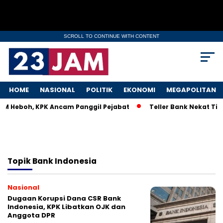
SCROLL TO CONTINUE WITH CONTENT
HOME
NASIONAL
POLITIK
EKONOMI
MEGAPOLITAN
KM Heboh, KPK Ancam Panggil Pejabat
Teller Bank Nekat Tile
Topik
Bank Indonesia
Nasional
Dugaan Korupsi Dana CSR Bank
Indonesia, KPK Libatkan OJK dan
Anggota DPR