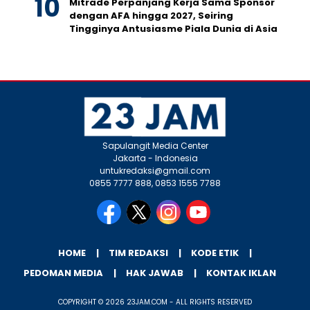
Mitrade Perpanjang Kerja Sama Sponsor
dengan AFA hingga 2027, Seiring
Tingginya Antusiasme Piala Dunia di Asia
Sapulangit Media Center
Jakarta - Indonesia
untukredaksi@gmail.com
0855 7777 888, 0853 1555 7788
HOME
TIM REDAKSI
KODE ETIK
PEDOMAN MEDIA
HAK JAWAB
KONTAK IKLAN
COPYRIGHT © 2026 23JAM.COM - ALL RIGHTS RESERVED