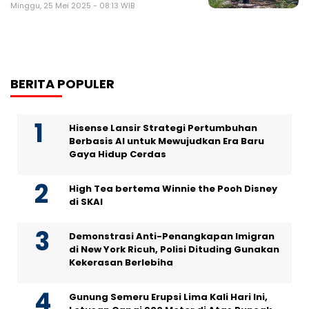
Minggu, 25 Mei 2025 - 08:13 WIB
BERITA POPULER
Hisense Lansir Strategi Pertumbuhan
Berbasis AI untuk Mewujudkan Era Baru
Gaya Hidup Cerdas
High Tea bertema Winnie the Pooh Disney
di SKAI
Demonstrasi Anti-Penangkapan Imigran
di New York Ricuh, Polisi Dituding Gunakan
Kekerasan Berlebiha
Gunung Semeru Erupsi Lima Kali Hari Ini,