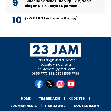
Teller Bank Nekat Tilep Rp5,2 M, Vonis
Ringan Bikin Rakyat Ngamuk!
/K O R E K S I — Lazada Group/
Sapulangit Media Center
Jakarta - Indonesia
untukredaksi@gmail.com
0855 7777 888, 0853 1555 7788
HOME
TIM REDAKSI
KODE ETIK
PEDOMAN MEDIA
HAK JAWAB
KONTAK IKLAN