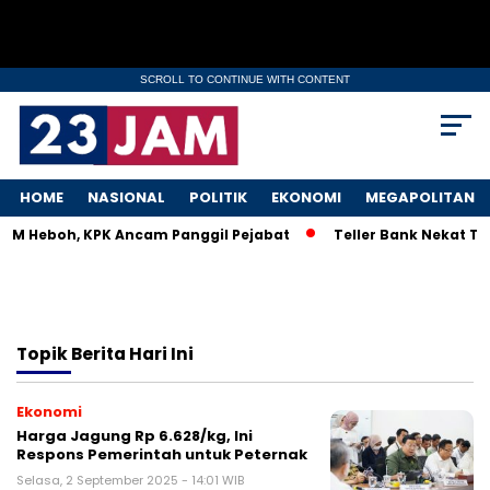
SCROLL TO CONTINUE WITH CONTENT
HOME
NASIONAL
POLITIK
EKONOMI
MEGAPOLITAN
MKM Heboh, KPK Ancam Panggil Pejabat
Teller Bank Nekat Til
Topik
Berita Hari Ini
Ekonomi
Harga Jagung Rp 6.628/kg, Ini
Respons Pemerintah untuk Peternak
Selasa, 2 September 2025 - 14:01 WIB