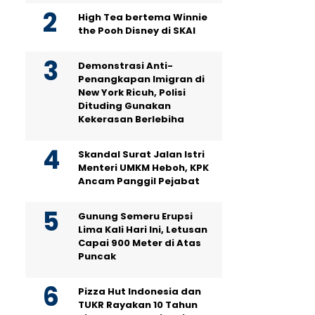
High Tea bertema Winnie
the Pooh Disney di SKAI
Demonstrasi Anti-
Penangkapan Imigran di
New York Ricuh, Polisi
Dituding Gunakan
Kekerasan Berlebiha
Skandal Surat Jalan Istri
Menteri UMKM Heboh, KPK
Ancam Panggil Pejabat
Gunung Semeru Erupsi
Lima Kali Hari Ini, Letusan
Capai 900 Meter di Atas
Puncak
Pizza Hut Indonesia dan
TUKR Rayakan 10 Tahun