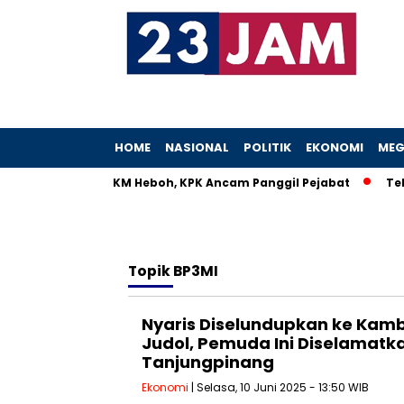
HOME
NASIONAL
POLITIK
EKONOMI
MEG
 Istri Menteri UMKM Heboh, KPK Ancam Panggil Pejabat
Telle
Topik
BP3MI
Nyaris Diselundupkan ke Kam
Judol, Pemuda Ini Diselamatk
Tanjungpinang
Ekonomi
| Selasa, 10 Juni 2025 - 13:50 WIB