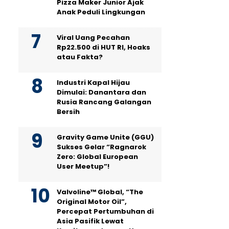
Pizza Maker Junior Ajak
Anak Peduli Lingkungan
Viral Uang Pecahan
Rp22.500 di HUT RI, Hoaks
atau Fakta?
Industri Kapal Hijau
Dimulai: Danantara dan
Rusia Rancang Galangan
Bersih
Gravity Game Unite (GGU)
Sukses Gelar “Ragnarok
Zero: Global European
User Meetup”!
Valvoline™ Global, “The
Original Motor Oil”,
Percepat Pertumbuhan di
Asia Pasifik Lewat