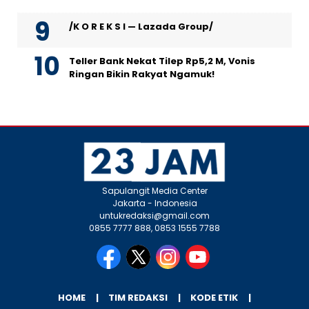
/K O R E K S I — Lazada Group/
Teller Bank Nekat Tilep Rp5,2 M, Vonis
Ringan Bikin Rakyat Ngamuk!
Sapulangit Media Center
Jakarta - Indonesia
untukredaksi@gmail.com
0855 7777 888, 0853 1555 7788
HOME
TIM REDAKSI
KODE ETIK