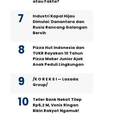
atau Fakta?
Industri Kapal Hijau
Dimulai: Danantara dan
Rusia Rancang Galangan
Bersih
Pizza Hut Indonesia dan
TUKR Rayakan 10 Tahun
Pizza Maker Junior Ajak
Anak Peduli Lingkungan
/K O R E K S I — Lazada
Group/
Teller Bank Nekat Tilep
Rp5,2 M, Vonis Ringan
Bikin Rakyat Ngamuk!