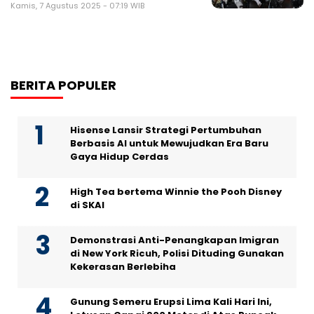
Kamis, 7 Agustus 2025 - 07:19 WIB
BERITA POPULER
Hisense Lansir Strategi Pertumbuhan
Berbasis AI untuk Mewujudkan Era Baru
Gaya Hidup Cerdas
High Tea bertema Winnie the Pooh Disney
di SKAI
Demonstrasi Anti-Penangkapan Imigran
di New York Ricuh, Polisi Dituding Gunakan
Kekerasan Berlebiha
Gunung Semeru Erupsi Lima Kali Hari Ini,