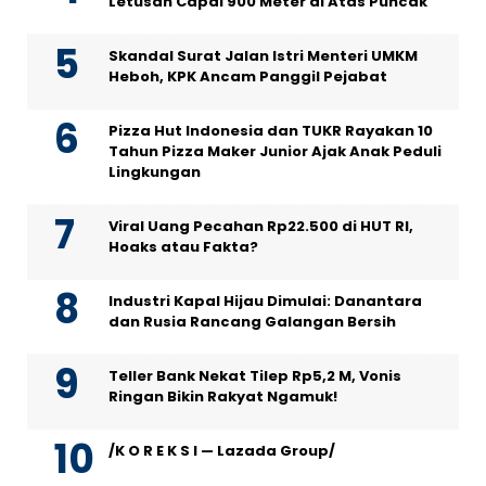
Letusan Capai 900 Meter di Atas Puncak
Skandal Surat Jalan Istri Menteri UMKM
Heboh, KPK Ancam Panggil Pejabat
Pizza Hut Indonesia dan TUKR Rayakan 10
Tahun Pizza Maker Junior Ajak Anak Peduli
Lingkungan
Viral Uang Pecahan Rp22.500 di HUT RI,
Hoaks atau Fakta?
Industri Kapal Hijau Dimulai: Danantara
dan Rusia Rancang Galangan Bersih
Teller Bank Nekat Tilep Rp5,2 M, Vonis
Ringan Bikin Rakyat Ngamuk!
/K O R E K S I — Lazada Group/