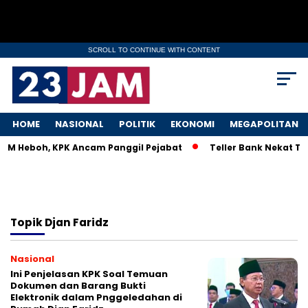
SCROLL TO CONTINUE WITH CONTENT
HOME
NASIONAL
POLITIK
EKONOMI
MEGAPOLITAN
MKM Heboh, KPK Ancam Panggil Pejabat
Teller Bank Nekat Til
Topik
Djan Faridz
Nasional
Ini Penjelasan KPK Soal Temuan
Dokumen dan Barang Bukti
Elektronik dalam Pnggeledahan di