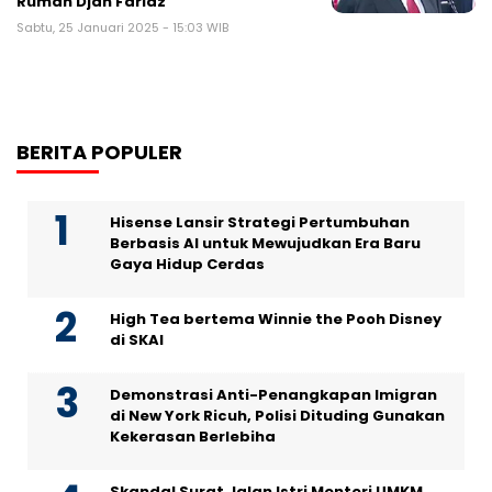
Rumah Djan Faridz
Sabtu, 25 Januari 2025 - 15:03 WIB
BERITA POPULER
Hisense Lansir Strategi Pertumbuhan
Berbasis AI untuk Mewujudkan Era Baru
Gaya Hidup Cerdas
High Tea bertema Winnie the Pooh Disney
di SKAI
Demonstrasi Anti-Penangkapan Imigran
di New York Ricuh, Polisi Dituding Gunakan
Kekerasan Berlebiha
Skandal Surat Jalan Istri Menteri UMKM