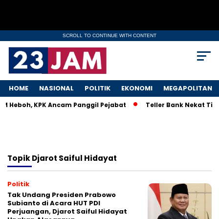
SCROLL TO CONTINUE WITH CONTENT
HOME
NASIONAL
POLITIK
EKONOMI
MEGAPOLITAN
KM Heboh, KPK Ancam Panggil Pejabat
Teller Bank Nekat Tile
Topik
Djarot Saiful Hidayat
Politik
Tak Undang Presiden Prabowo
Subianto di Acara HUT PDI
Perjuangan, Djarot Saiful Hidayat