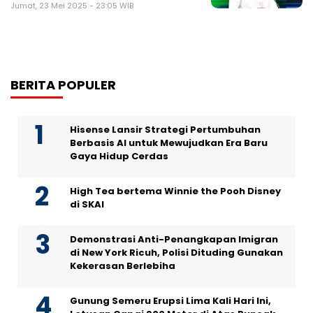
Jumat, 23 Mei 2025 - 23:05 WIB
BERITA POPULER
Hisense Lansir Strategi Pertumbuhan
Berbasis AI untuk Mewujudkan Era Baru
Gaya Hidup Cerdas
High Tea bertema Winnie the Pooh Disney
di SKAI
Demonstrasi Anti-Penangkapan Imigran
di New York Ricuh, Polisi Dituding Gunakan
Kekerasan Berlebiha
Gunung Semeru Erupsi Lima Kali Hari Ini,