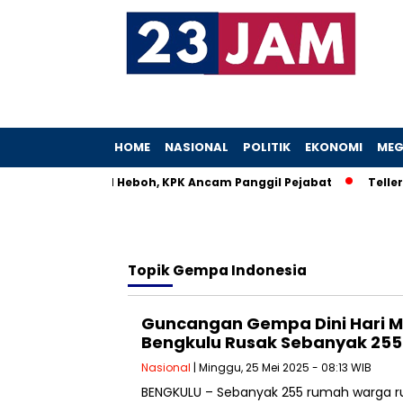
HOME
NASIONAL
POLITIK
EKONOMI
MEG
stri Menteri UMKM Heboh, KPK Ancam Panggil Pejabat
Teller 
Topik
Gempa Indonesia
Guncangan Gempa Dini Hari M
Bengkulu Rusak Sebanyak 25
Nasional
| Minggu, 25 Mei 2025 - 08:13 WIB
BENGKULU – Sebanyak 255 rumah warga r