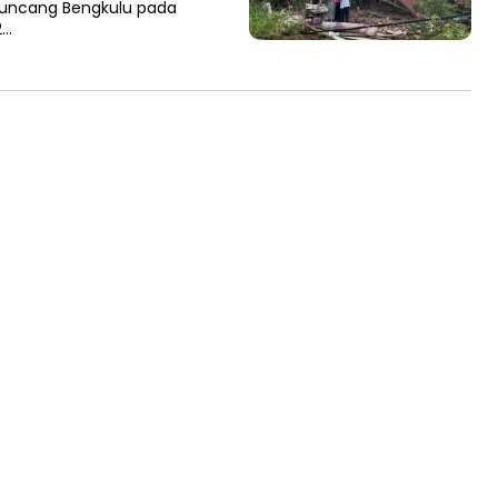
uncang Bengkulu pada
2…