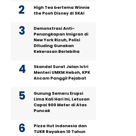
High Tea bertema Winnie
the Pooh Disney di SKAI
Demonstrasi Anti-
Penangkapan Imigran di
New York Ricuh, Polisi
Dituding Gunakan
Kekerasan Berlebiha
Skandal Surat Jalan Istri
Menteri UMKM Heboh, KPK
Ancam Panggil Pejabat
Gunung Semeru Erupsi
Lima Kali Hari Ini, Letusan
Capai 900 Meter di Atas
Puncak
Pizza Hut Indonesia dan
TUKR Rayakan 10 Tahun