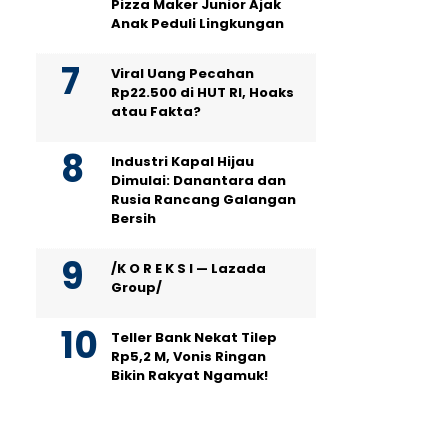
Pizza Maker Junior Ajak
Anak Peduli Lingkungan
Viral Uang Pecahan
Rp22.500 di HUT RI, Hoaks
atau Fakta?
Industri Kapal Hijau
Dimulai: Danantara dan
Rusia Rancang Galangan
Bersih
/K O R E K S I — Lazada
Group/
Teller Bank Nekat Tilep
Rp5,2 M, Vonis Ringan
Bikin Rakyat Ngamuk!