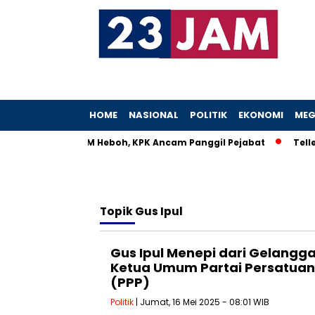
HOME
NASIONAL
POLITIK
EKONOMI
MEG
Istri Menteri UMKM Heboh, KPK Ancam Panggil Pejabat
Teller
Topik
Gus Ipul
Gus Ipul Menepi dari Gelangg
Ketua Umum Partai Persatu
(PPP)
Politik
| Jumat, 16 Mei 2025 - 08:01 WIB