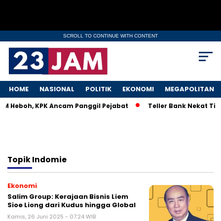
SCROLL TO CONTINUE WITH CONTENT
HOME
NASIONAL
POLITIK
EKONOMI
MEGAPOLITAN
MKM Heboh, KPK Ancam Panggil Pejabat
Teller Bank Nekat Tile
Topik
Indomie
Ekonomi
Salim Group: Kerajaan Bisnis Liem
Sioe Liong dari Kudus hingga Global
Kamis, 26 Juni 2025 - 07:24 WIB