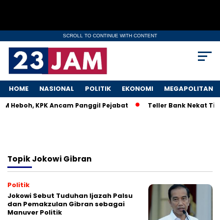
SCROLL TO CONTINUE WITH CONTENT
HOME
NASIONAL
POLITIK
EKONOMI
MEGAPOLITAN
MKM Heboh, KPK Ancam Panggil Pejabat
Teller Bank Nekat Tile
Topik
Jokowi Gibran
Politik
Jokowi Sebut Tuduhan Ijazah Palsu
dan Pemakzulan Gibran sebagai
Manuver Politik