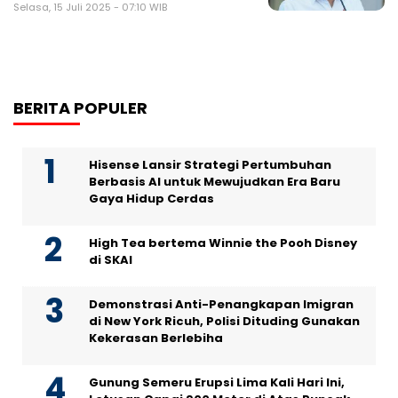
Selasa, 15 Juli 2025 - 07:10 WIB
BERITA POPULER
Hisense Lansir Strategi Pertumbuhan
Berbasis AI untuk Mewujudkan Era Baru
Gaya Hidup Cerdas
High Tea bertema Winnie the Pooh Disney
di SKAI
Demonstrasi Anti-Penangkapan Imigran
di New York Ricuh, Polisi Dituding Gunakan
Kekerasan Berlebiha
Gunung Semeru Erupsi Lima Kali Hari Ini,