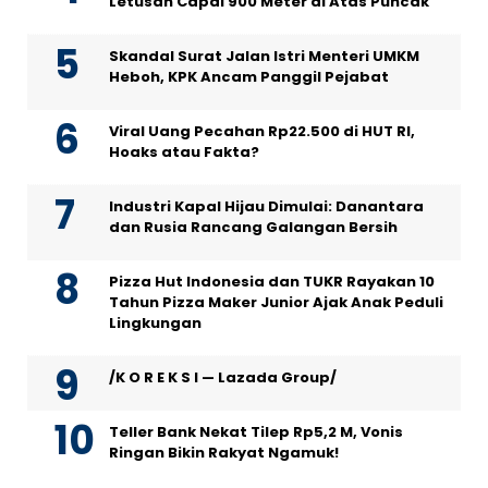
Letusan Capai 900 Meter di Atas Puncak
Skandal Surat Jalan Istri Menteri UMKM
Heboh, KPK Ancam Panggil Pejabat
Viral Uang Pecahan Rp22.500 di HUT RI,
Hoaks atau Fakta?
Industri Kapal Hijau Dimulai: Danantara
dan Rusia Rancang Galangan Bersih
Pizza Hut Indonesia dan TUKR Rayakan 10
Tahun Pizza Maker Junior Ajak Anak Peduli
Lingkungan
/K O R E K S I — Lazada Group/
Teller Bank Nekat Tilep Rp5,2 M, Vonis
Ringan Bikin Rakyat Ngamuk!