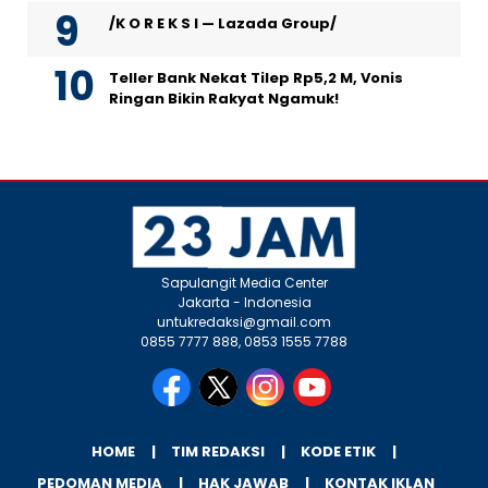
/K O R E K S I — Lazada Group/
Teller Bank Nekat Tilep Rp5,2 M, Vonis
Ringan Bikin Rakyat Ngamuk!
Sapulangit Media Center
Jakarta - Indonesia
untukredaksi@gmail.com
0855 7777 888, 0853 1555 7788
HOME
TIM REDAKSI
KODE ETIK
PEDOMAN MEDIA
HAK JAWAB
KONTAK IKLAN