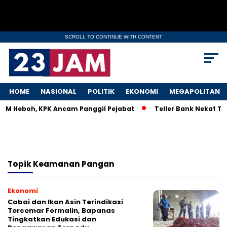
SCROLL TO CONTINUE WITH CONTENT
HOME
NASIONAL
POLITIK
EKONOMI
MEGAPOLITAN
MKM Heboh, KPK Ancam Panggil Pejabat
Teller Bank Nekat Til
Topik
Keamanan Pangan
Ekonomi
Cabai dan Ikan Asin Terindikasi
Tercemar Formalin, Bapanas
Tingkatkan Edukasi dan