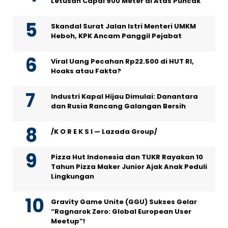
Letusan Capai 900 Meter di Atas Puncak
Skandal Surat Jalan Istri Menteri UMKM
Heboh, KPK Ancam Panggil Pejabat
Viral Uang Pecahan Rp22.500 di HUT RI,
Hoaks atau Fakta?
Industri Kapal Hijau Dimulai: Danantara
dan Rusia Rancang Galangan Bersih
/K O R E K S I — Lazada Group/
Pizza Hut Indonesia dan TUKR Rayakan 10
Tahun Pizza Maker Junior Ajak Anak Peduli
Lingkungan
Gravity Game Unite (GGU) Sukses Gelar
“Ragnarok Zero: Global European User
Meetup”!