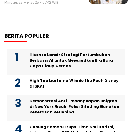
Minggu, 25 Mei 2025 - 07:42 WIB
BERITA POPULER
Hisense Lansir Strategi Pertumbuhan
Berbasis AI untuk Mewujudkan Era Baru
Gaya Hidup Cerdas
High Tea bertema Winnie the Pooh Disney
di SKAI
Demonstrasi Anti-Penangkapan Imigran
di New York Ricuh, Polisi Dituding Gunakan
Kekerasan Berlebiha
Gunung Semeru Erupsi Lima Kali Hari Ini,