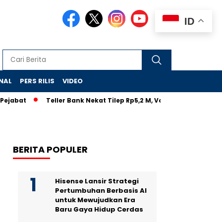
ID
NAL
PERS RILIS
VIDEO
ejabat
Teller Bank Nekat Tilep Rp5,2 M, Vonis Ringan Bikin R
BERITA POPULER
Hisense Lansir Strategi
Pertumbuhan Berbasis AI
untuk Mewujudkan Era
Baru Gaya Hidup Cerdas