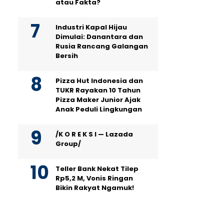
atau Fakta?
Industri Kapal Hijau
Dimulai: Danantara dan
Rusia Rancang Galangan
Bersih
Pizza Hut Indonesia dan
TUKR Rayakan 10 Tahun
Pizza Maker Junior Ajak
Anak Peduli Lingkungan
/K O R E K S I — Lazada
Group/
Teller Bank Nekat Tilep
Rp5,2 M, Vonis Ringan
Bikin Rakyat Ngamuk!