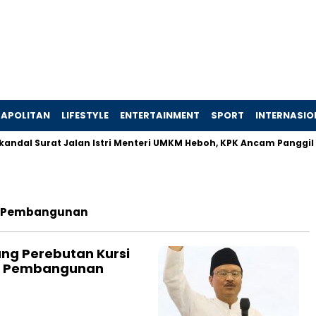
APOLITAN
LIFESTYLE
ENTERTAINMENT
SPORT
INTERNASIO
ndal Surat Jalan Istri Menteri UMKM Heboh, KPK Ancam Panggil P
n Pembangunan
ang Perebutan Kursi
an Pembangunan