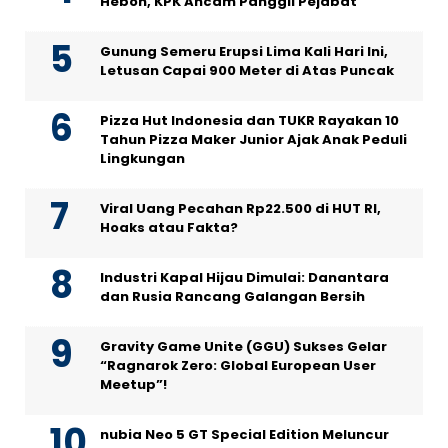
Heboh, KPK Ancam Panggil Pejabat
Gunung Semeru Erupsi Lima Kali Hari Ini,
Letusan Capai 900 Meter di Atas Puncak
Pizza Hut Indonesia dan TUKR Rayakan 10
Tahun Pizza Maker Junior Ajak Anak Peduli
Lingkungan
Viral Uang Pecahan Rp22.500 di HUT RI,
Hoaks atau Fakta?
Industri Kapal Hijau Dimulai: Danantara
dan Rusia Rancang Galangan Bersih
Gravity Game Unite (GGU) Sukses Gelar
“Ragnarok Zero: Global European User
Meetup”!
nubia Neo 5 GT Special Edition Meluncur