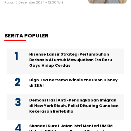
Rabu, 18 Desember 2024 - 12:00 WIB
BERITA POPULER
Hisense Lansir Strategi Pertumbuhan
Berbasis AI untuk Mewujudkan Era Baru
Gaya Hidup Cerdas
High Tea bertema Winnie the Pooh Disney
di SKAI
Demonstrasi Anti-Penangkapan Imigran
di New York Ricuh, Polisi Dituding Gunakan
Kekerasan Berlebiha
Skandal Surat Jalan Istri Menteri UMKM