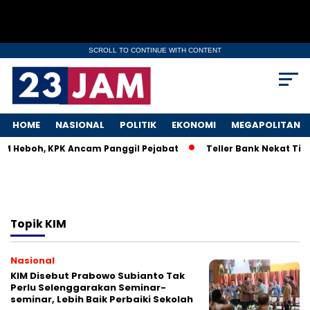
SCROLL TO CONTINUE WITH CONTENT
HOME
NASIONAL
POLITIK
EKONOMI
MEGAPOLITAN
KM Heboh, KPK Ancam Panggil Pejabat
Teller Bank Nekat Tile
Topik
KIM
Nasional
KIM Disebut Prabowo Subianto Tak
Perlu Selenggarakan Seminar-
seminar, Lebih Baik Perbaiki Sekolah