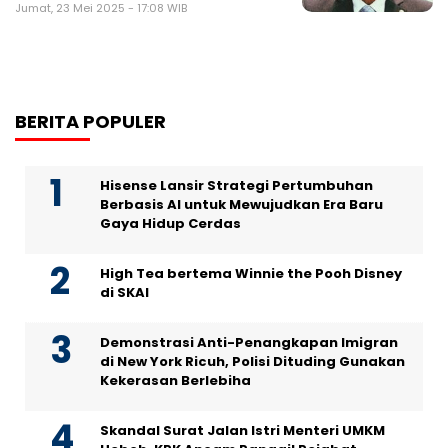
Jumat, 23 Mei 2025 - 17:08 WIB
BERITA POPULER
Hisense Lansir Strategi Pertumbuhan
Berbasis AI untuk Mewujudkan Era Baru
Gaya Hidup Cerdas
High Tea bertema Winnie the Pooh Disney
di SKAI
Demonstrasi Anti-Penangkapan Imigran
di New York Ricuh, Polisi Dituding Gunakan
Kekerasan Berlebiha
Skandal Surat Jalan Istri Menteri UMKM