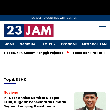
SCROLL TO CONTINUE WITH CONTENT
HOME
NASIONAL
POLITIK
EKONOMI
MEGAPOLITAN
KM Heboh, KPK Ancam Panggil Pejabat
Teller Bank Nekat Tile
Topik
KLHK
Nasional
PT Noor Annisa Kemikal Disegel
KLHK, Dugaan Pencemaran Limbah
Segera Berujung Penahanan