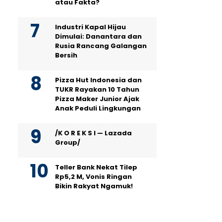
atau Fakta?
Industri Kapal Hijau
Dimulai: Danantara dan
Rusia Rancang Galangan
Bersih
Pizza Hut Indonesia dan
TUKR Rayakan 10 Tahun
Pizza Maker Junior Ajak
Anak Peduli Lingkungan
/K O R E K S I — Lazada
Group/
Teller Bank Nekat Tilep
Rp5,2 M, Vonis Ringan
Bikin Rakyat Ngamuk!