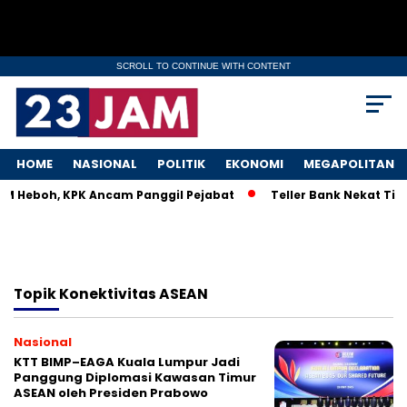
SCROLL TO CONTINUE WITH CONTENT
HOME
NASIONAL
POLITIK
EKONOMI
MEGAPOLITAN
KM Heboh, KPK Ancam Panggil Pejabat
Teller Bank Nekat Tile
Topik
Konektivitas ASEAN
Nasional
KTT BIMP–EAGA Kuala Lumpur Jadi
Panggung Diplomasi Kawasan Timur
ASEAN oleh Presiden Prabowo