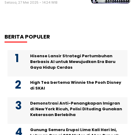
Selasa, 27 Mei 2025 - 14:24 WIB
BERITA POPULER
Hisense Lansir Strategi Pertumbuhan
Berbasis AI untuk Mewujudkan Era Baru
Gaya Hidup Cerdas
High Tea bertema Winnie the Pooh Disney
di SKAI
Demonstrasi Anti-Penangkapan Imigran
di New York Ricuh, Polisi Dituding Gunakan
Kekerasan Berlebiha
Gunung Semeru Erupsi Lima Kali Hari Ini,