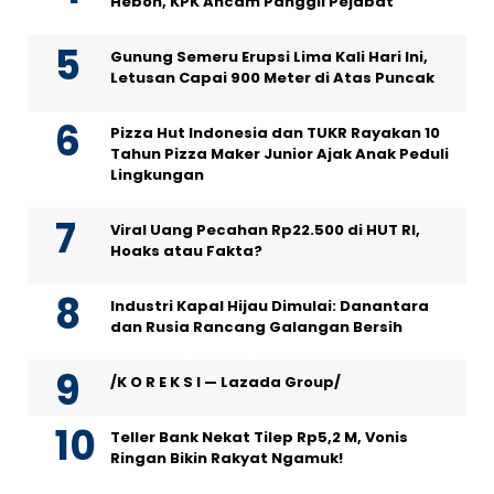
Heboh, KPK Ancam Panggil Pejabat
Gunung Semeru Erupsi Lima Kali Hari Ini,
Letusan Capai 900 Meter di Atas Puncak
Pizza Hut Indonesia dan TUKR Rayakan 10
Tahun Pizza Maker Junior Ajak Anak Peduli
Lingkungan
Viral Uang Pecahan Rp22.500 di HUT RI,
Hoaks atau Fakta?
Industri Kapal Hijau Dimulai: Danantara
dan Rusia Rancang Galangan Bersih
/K O R E K S I — Lazada Group/
Teller Bank Nekat Tilep Rp5,2 M, Vonis
Ringan Bikin Rakyat Ngamuk!