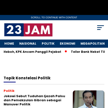
SCROLL TO CONTINUE WITH CONTENT
HOME
NASIONAL
POLITIK
EKONOMI
MEGAPOLITAN
KM Heboh, KPK Ancam Panggil Pejabat
Teller Bank Nekat Tile
Topik
Konstelasi Politik
Politik
Jokowi Sebut Tuduhan Ijazah Palsu
dan Pemakzulan Gibran sebagai
Manuver Politik